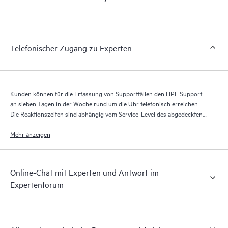
Portal, ein erweitertes und personalisiertes digitales Erlebnis,
das verwertbare Daten zu HPE Produkten, Servicefällen und
Supportverträgen liefert, die durch den HPE Tech Care Service
abgedeckt sind. Den Kunden bietet sich eine einfachere
Telefonischer Zugang zu Experten
Verwaltung ihrer Assets. Sie sehen auf einen Blick, welche
Produkte in ihrer IT-Umgebung installiert sind und wie sie
interagieren. Mit neuen Self-Service-Tools können Kunden
ohne Supportanfragen stellen zu müssen bestimmte Aktionen
Kunden können für die Erfassung von Supportfällen den HPE Support
selbst ausführen und ein Portal mit sorgfältig
an sieben Tagen in der Woche rund um die Uhr telefonisch erreichen.
zusammengestellten Wissensressourcen nutzen. HPE Tech Care
Die Reaktionszeiten sind abhängig vom Service-Level des abgedeckten
Service ermöglicht den Zugang zu HPE Ressourcen, die einen
Produkts.
Mehr anzeigen
Beitrag für Operational Excellence und Leistungsoptimierung
vom Edge bis zur Cloud leisten.
Online-Chat mit Experten und Antwort im
Expertenforum