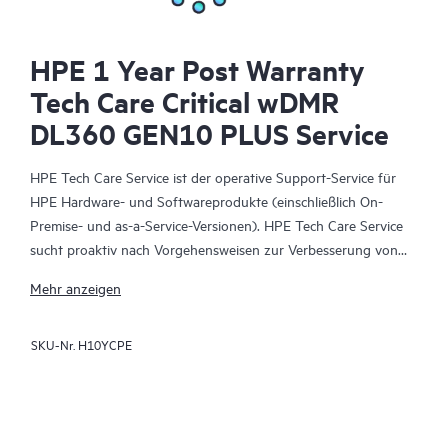
HPE 1 Year Post Warranty
Tech Care Critical wDMR
DL360 GEN10 PLUS Service
HPE Tech Care Service ist der operative Support-Service für
HPE Hardware- und Softwareprodukte (einschließlich On-
Premise- und as-a-Service-Versionen). HPE Tech Care Service
sucht proaktiv nach Vorgehensweisen zur Verbesserung von
Abläufen, statt nur reaktiven Support zu bieten und hilft IT-
Mehr anzeigen
Teams dadurch, das Unternehmen voranzubringen.
SKU-Nr.
H10YCPE
HPE Tech Care Service ermöglicht darüber hinaus direkten
Zugang zu produktspezifischen Experten und unterstützt
Kunden durch allgemeine technische Beratung und
Anleitungen nicht nur bei der Risikominimierung, sondern auch
dabei, Prozesse effizienter zu machen. HPE Tech Care Service-