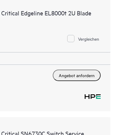
u HPE Produkten, Servicefällen und Supportverträgen
Critical Edgeline EL8000t 2U Blade
re Service abgedeckt sind. Den Kunden bietet sich
sets. Sie sehen auf einen Blick, welche Produkte in
und wie sie interagieren. Mit neuen Self-Service-Tools
en stellen zu müssen bestimmte Aktionen selbst
Vergleichen
fältig zusammengestellten Wissensressourcen nutzen.
 den Zugang zu HPE Ressourcen, die einen Beitrag
stungsoptimierung vom Edge bis zur Cloud leisten.
Angebot anfordern
 Critical SN6730C Switch Service