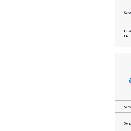
Send
HEW
ENT
Serv
Send