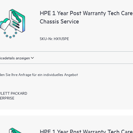
Erlebnis, das verwertbare Daten z
HPE 1 Year Post Warranty Tech Care 
liefert, die durch den HPE Tech Ca
Chassis Service
eine einfachere Verwaltung ihrer As
ihrer IT-Umgebung installiert sind 
können Kunden ohne Supportanfrag
SKU-Nr. HX9J5PE
ausführen und ein Portal mit sorg
HPE Tech Care Service ermöglicht
für Operational Excellence und Lei
icedetails anzeigen
en Sie Ihre Anfrage für ein individuelles Angebot
LETT PACKARD
ERPRISE
HPE 1 Year Post Warranty Tech Care