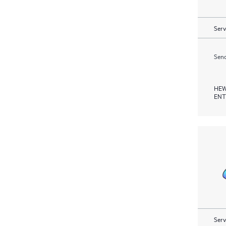
Serv
Send
HEW
ENT
Serv