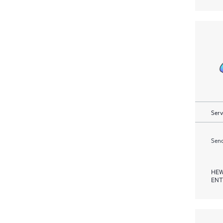
Serv
Send
HEW
ENT