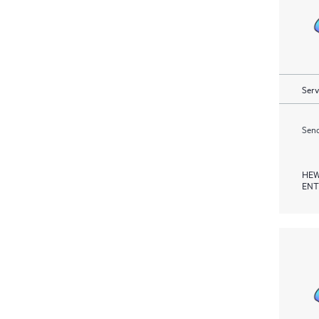
Serv
Send
HEW
ENT