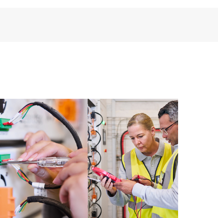
hnischen Support umfasst der HPE Tech Care Service
tal, ein erweitertes und personalisiertes digitales
u HPE Produkten, Servicefällen und Supportverträgen
re Service abgedeckt sind. Den Kunden bietet sich
sets. Sie sehen auf einen Blick, welche Produkte in
und wie sie interagieren. Mit neuen Self-Service-Tools
en stellen zu müssen bestimmte Aktionen selbst
fältig zusammengestellten Wissensressourcen nutzen.
 den Zugang zu HPE Ressourcen, die einen Beitrag
stungsoptimierung vom Edge bis zur Cloud leisten.