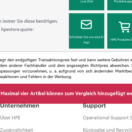
Live Chat
Produktsupp
 immer Sie diese benötigen.
n
hpestore.quote-
Schreiben Sie uns eine E-
HPE Produkte k
Mail
r legt den endgültigen Transaktionspreis fest und kann weitere Gebühre
 dem anderer Fachhändler und dem angezeigten Richtpreis abweichen. D
isanpassungen vorzunehmen, u. a. aufgrund von sich ändernden Marktbed
eaktionen und Fehlern in der Werbung.
Maximal vier Artikel können zum Vergleich hinzugefügt w
Unternehmen
Support
Über HPE
Operational Support 
Zugänglichkeit
Rückgabe und Recycl