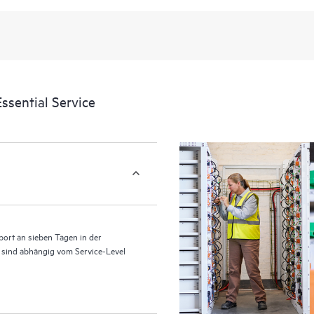
Zusätzlich zum herkömmlichen tec
den Zugriff auf das HPE Service Por
Erlebnis, das verwertbare Daten z
liefert, die durch den HPE Tech Ca
eine einfachere Verwaltung ihrer As
ssential Service
ihrer IT-Umgebung installiert sind 
können Kunden ohne Supportanfrag
ausführen und ein Portal mit sorg
HPE Tech Care Service ermöglicht
für Operational Excellence und Lei
ort an sieben Tagen in der
n sind abhängig vom Service-Level