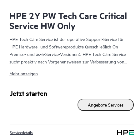
HPE 2Y PW Tech Care Critical
Service HW Only
HPE Tech Care Service ist der operative Support-Service für
HPE Hardware- und Softwareprodukte (einschließlich On-
Premise- und as-a-Service-Versionen). HPE Tech Care Service
sucht proaktiv nach Vorgehensweisen zur Verbesserung von
Abläufen, statt nur reaktiven Support zu bieten und hilft IT-
Mehr anzeigen
Teams dadurch, das Unternehmen voranzubringen.
HPE Tech Care Service ermöglicht darüber hinaus direkten
Jetzt starten
Zugang zu produktspezifischen Experten und unterstützt
Angebote Services
Kunden durch allgemeine technische Beratung und
Anleitungen nicht nur bei der Risikominimierung, sondern auch
dabei, Prozesse effizienter zu machen. HPE Tech Care Service-
Kunden können über verschiedene Kanäle Zugang zum
Servicedetails
Support erhalten. Dabei handelt es sich um telefonischen