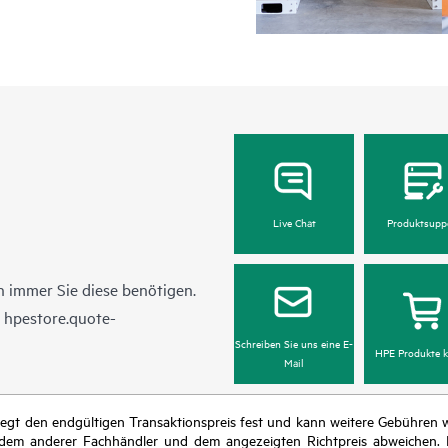
Live Chat
Produktsupp
 immer Sie diese benötigen.
n
hpestore.quote-
Schreiben Sie uns eine E-
HPE Produkte k
Mail
r legt den endgültigen Transaktionspreis fest und kann weitere Gebühre
 dem anderer Fachhändler und dem angezeigten Richtpreis abweichen. D