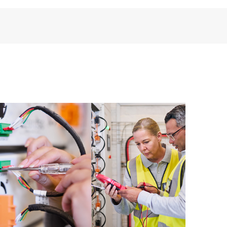
chritt zukommen lässt.
wird Technologie für Remote-Support zur
sung von Daten verwendet, um die Erbringung der
 beschleunigen. Damit Sie von der vollständigen
ses Supportservice profitieren können, muss die
für Remote-Support ausgeführt werden.