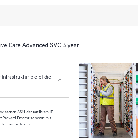
Informationen zu Status und Forts
Bei HPE Proactive Care Advanced 
Überwachung der Geräte und Erfas
Support- und Serviceleistungen zu
Erbringung und allen Vorteilen die
ive Care Advanced SVC 3 year
aktuelle Version der Technologie 
Infrastruktur bietet die
ewiesenen ASM, der mit Ihrem IT-
t Packard Enterprise sowie mit
ekte zur Seite zu stehen