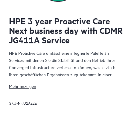
HPE 3 year Proactive Care
Next business day with CDMR
JG411A Service
HPE Proactive Care umfasst eine integrierte Palette an
Services, mit denen Sie die Stabilität und den Betrieb Ihrer
Converged Infrastructure verbessern können, was letztlich
Ihren geschäftlichen Ergebnissen zugutekommt. In einer
komplexen konvergenten und virtualisierten Umgebung
Mehr anzeigen
müssen viele Komponenten effektiv zusammenarbeiten. HPE
Proactive Care wurde speziell für den Support von Geräten in
SKU-Nr.
U1AE2E
diesen Umgebungen entwickelt und bietet einen erweiterten
Support, der Server, Betriebssysteme, Hypervisoren,
Datenspeicher, SANs (Storage Area Networks) und Netzwerke
abdeckt.