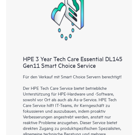
abgedeckt sind. Den Kunden bietet sich eine einfachere
Verwaltung ihrer Assets. Sie sehen auf einen Blick, welche
Produkte in ihrer IT-Umgebung installiert sind und wie sie
interagieren. Mit neuen Self-Service-Tools können Kunden
ohne Supportanfragen stellen zu müssen bestimmte Aktionen
selbst ausführen und ein Portal mit sorgfältig
zusammengestellten Wissensressourcen nutzen. HPE Tech Care
Service ermöglicht den Zugang zu HPE Ressourcen, die einen
HPE 3 Year Tech Care Essential DL145
Beitrag für Operational Excellence und Leistungsoptimierung
Gen11 Smart Choice Service
vom Edge bis zur Cloud leisten.
Für den Verkauf mit Smart Choice Servern berechtigt!
Der HPE Tech Care Service bietet betriebliche
Unterstützung für HPE-Hardware und -Software,
sowohl vor Ort als auch als As-a-Service. HPE Tech
Care Service hilft IT-Teams, ihr Kerngeschäft zu
fokussieren und auszubauen, indem proaktiv
Verbesserungen angestrebt werden, anstatt nur
reaktive Probleme anzugehen. Dieser Service bietet
direkten Zugang zu produktspezifischen Spezialisten,
allgemeine technische Beratung und mehrere