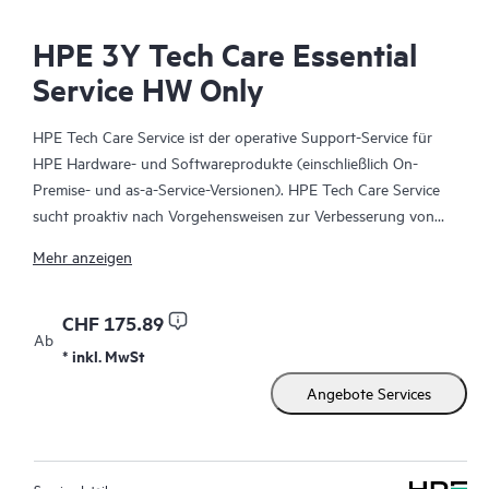
HPE 3Y Tech Care Essential
Service HW Only
HPE Tech Care Service ist der operative Support-Service für
HPE Hardware- und Softwareprodukte (einschließlich On-
Premise- und as-a-Service-Versionen). HPE Tech Care Service
sucht proaktiv nach Vorgehensweisen zur Verbesserung von
Abläufen, statt nur reaktiven Support zu bieten und hilft IT-
Mehr anzeigen
Teams dadurch, das Unternehmen voranzubringen.
HPE Tech Care Service ermöglicht darüber hinaus direkten
CHF 175.89
Ab
Zugang zu produktspezifischen Experten und unterstützt
* inkl. MwSt
Kunden durch allgemeine technische Beratung und
Angebote Services
Anleitungen nicht nur bei der Risikominimierung, sondern auch
dabei, Prozesse effizienter zu machen. HPE Tech Care Service-
Kunden können über verschiedene Kanäle Zugang zum
Support erhalten. Dabei handelt es sich um telefonischen