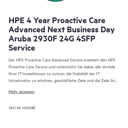
HPE 4 Year Proactive Care
Advanced Next Business Day
Aruba 2930F 24G 4SFP
Service
Der HPE Proactive Care Advanced Service erweitert den HPE
Proactive Care Service und unterstützt Sie dabei, alle Vorteile
Ihrer IT-Investitionen zu nutzen, die Stabilität der IT-
Infrastruktur zu erhöhen, geschäftliche Ziele und die Ziele Ihrer
IT-Projekte zu erreichen, die Betriebskosten zu senken und
Mehr anzeigen
Ihre IT-Mitarbeiter zu entlasten, sodass diese sich auf wichtige
Aufgaben konzentrieren können. Ihr zugewiesener HPE
SKU-Nr.
H1XX8E
Account Support Manager (ASM) berät Sie personalisiert zu
technischen und operativen Belangen und vermittelt Ihnen
HPE Best Practices, die aus der umfangreichen HPE