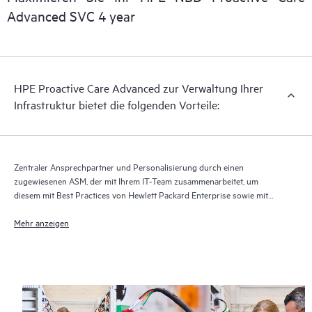
Advanced SVC 4 year
Bei HPE Proactive Care Advanced wird Technologie für
Remote-Support zur Überwachung der Geräte und Erfassung
von Daten verwendet, um die Erbringung der Support- und
Serviceleistungen zu beschleunigen. Damit Sie von der
HPE Proactive Care Advanced zur Verwaltung Ihrer
vollständigen Erbringung und allen Vorteilen dieses
Infrastruktur bietet die folgenden Vorteile:
Supportservice profitieren können, muss die aktuelle Version
der Technologie für Remote-Support ausgeführt werden.
Zentraler Ansprechpartner und Personalisierung durch einen
zugewiesenen ASM, der mit Ihrem IT-Team zusammenarbeitet, um
diesem mit Best Practices von Hewlett Packard Enterprise sowie mit
technischer Beratung speziell für Ihre IT-Anforderungen und -Projekte
zur Seite zu stehen
Mehr anzeigen