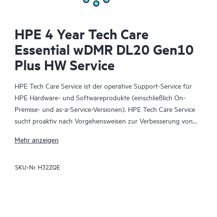
HPE 4 Year Tech Care
Essential wDMR DL20 Gen10
Plus HW Service
HPE Tech Care Service ist der operative Support-Service für
HPE Hardware- und Softwareprodukte (einschließlich On-
Premise- und as-a-Service-Versionen). HPE Tech Care Service
sucht proaktiv nach Vorgehensweisen zur Verbesserung von
Abläufen, statt nur reaktiven Support zu bieten und hilft IT-
Mehr anzeigen
Teams dadurch, das Unternehmen voranzubringen.
SKU-Nr.
H32ZQE
HPE Tech Care Service ermöglicht darüber hinaus direkten
Zugang zu produktspezifischen Experten und unterstützt
Kunden durch allgemeine technische Beratung und
Anleitungen nicht nur bei der Risikominimierung, sondern auch
dabei, Prozesse effizienter zu machen. HPE Tech Care Service-