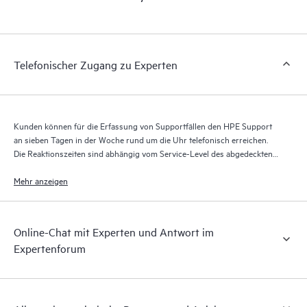
Portal, ein erweitertes und personalisiertes digitales Erlebnis,
das verwertbare Daten zu HPE Produkten, Servicefällen und
Supportverträgen liefert, die durch den HPE Tech Care Service
abgedeckt sind. Den Kunden bietet sich eine einfachere
Telefonischer Zugang zu Experten
Verwaltung ihrer Assets. Sie sehen auf einen Blick, welche
Produkte in ihrer IT-Umgebung installiert sind und wie sie
interagieren. Mit neuen Self-Service-Tools können Kunden
ohne Supportanfragen stellen zu müssen bestimmte Aktionen
Kunden können für die Erfassung von Supportfällen den HPE Support
selbst ausführen und ein Portal mit sorgfältig
an sieben Tagen in der Woche rund um die Uhr telefonisch erreichen.
zusammengestellten Wissensressourcen nutzen. HPE Tech Care
Die Reaktionszeiten sind abhängig vom Service-Level des abgedeckten
Service ermöglicht den Zugang zu HPE Ressourcen, die einen
Produkts.
Mehr anzeigen
Beitrag für Operational Excellence und Leistungsoptimierung
vom Edge bis zur Cloud leisten.
Online-Chat mit Experten und Antwort im
Expertenforum