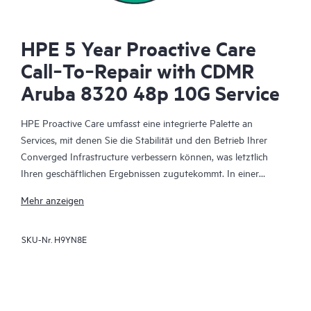
HPE 5 Year Proactive Care
Call‑To‑Repair with CDMR
Aruba 8320 48p 10G Service
HPE Proactive Care umfasst eine integrierte Palette an
Services, mit denen Sie die Stabilität und den Betrieb Ihrer
Converged Infrastructure verbessern können, was letztlich
Ihren geschäftlichen Ergebnissen zugutekommt. In einer
komplexen konvergenten und virtualisierten Umgebung
Mehr anzeigen
müssen viele Komponenten effektiv zusammenarbeiten. HPE
Proactive Care wurde speziell für den Support von Geräten in
SKU-Nr.
H9YN8E
diesen Umgebungen entwickelt und bietet einen erweiterten
Support, der Server, Betriebssysteme, Hypervisoren,
Datenspeicher, SANs (Storage Area Networks) und Netzwerke
abdeckt.