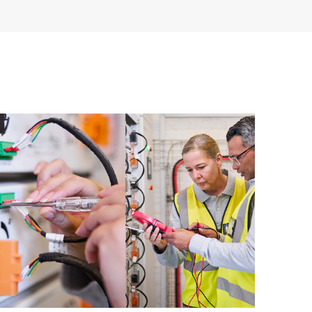
sen von Firmware- und Software-Versionen für
se erhalten Sie eine Liste mit Empfehlungen, mit der
e durch HPE Proactive Care abgedeckte Infrastruktur
fweist. Regelmäßig durchgeführte proaktive
hrer von HPE Proactive Care abgedeckten Geräte
nd Lösen von Konfigurationsproblemen. HPE
eljährlich Berichte zu Vorfällen bereit, um Sie auf
rksam zu machen, damit Sie ein wiederholtes