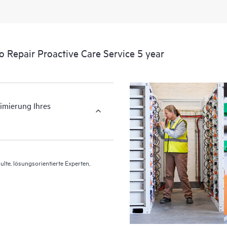
Hardware auswählen.
HPE Proactive Care umfasst Analy
unterstützte Geräte. Auf diese Wei
o Repair Proactive Care Service 5 year
Sie sicherstellen können, dass Ihr
die empfohlenen Versionsstände au
Überprüfungen (Proactive Scan) I
erleichtern Ihnen das Erkennen u
timierung Ihres
Proactive Care stellt außerdem viert
häufig auftretende Probleme aufme
Auftreten vermeiden können.
lte, lösungsorientierte Experten,