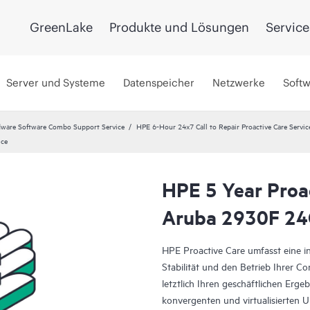
GreenLake
Produkte und Lösungen
Service
Server und Systeme
Datenspeicher
Netzwerke
Soft
ware Software Combo Support Service
HPE 6-Hour 24x7 Call to Repair Proactive Care Servic
ice
HPE 5 Year Proac
Aruba 2930F 24
HPE Proactive Care umfasst eine int
Stabilität und den Betrieb Ihrer C
letztlich Ihren geschäftlichen Erg
konvergenten und virtualisierten