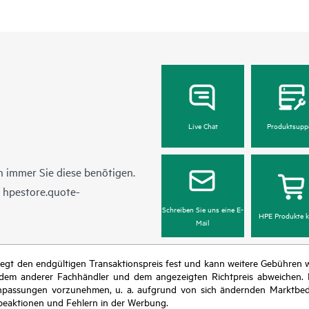
Live Chat
Produktsupp
 immer Sie diese benötigen.
n
hpestore.quote-
Schreiben Sie uns eine E-
HPE Produkte k
Mail
r legt den endgültigen Transaktionspreis fest und kann weitere Gebühre
 dem anderer Fachhändler und dem angezeigten Richtpreis abweichen. D
isanpassungen vorzunehmen, u. a. aufgrund von sich ändernden Marktbed
eaktionen und Fehlern in der Werbung.