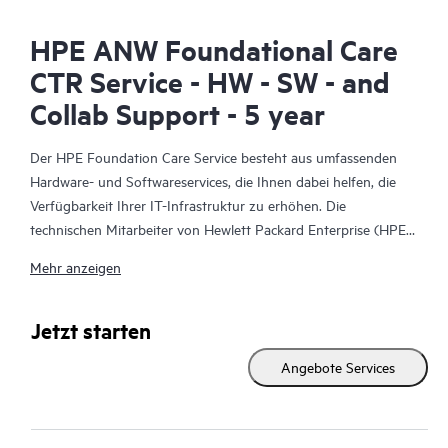
HPE ANW Foundational Care
CTR Service - HW - SW - and
Collab Support - 5 year
Der HPE Foundation Care Service besteht aus umfassenden
Hardware- und Softwareservices, die Ihnen dabei helfen, die
Verfügbarkeit Ihrer IT-Infrastruktur zu erhöhen. Die
technischen Mitarbeiter von Hewlett Packard Enterprise (HPE)
arbeiten mit Ihrem IT-Team zusammen, um Sie bei der
Mehr anzeigen
Behebung von Hardware- und Softwareproblemen zu
unterstützen, die bei HPE Produkten und den Produkten
ausgewählter anderer Anbieter auftreten.
Jetzt starten
Angebote Services
Für Hardwareprodukte, die durch HPE Foundation Care
abgedeckt sind, umfasst der Service Remote-Diagnose und
Remote-Support sowie die Hardwarereparatur vor Ort, wenn
dies zur Behebung eines Problems erforderlich ist. Bei