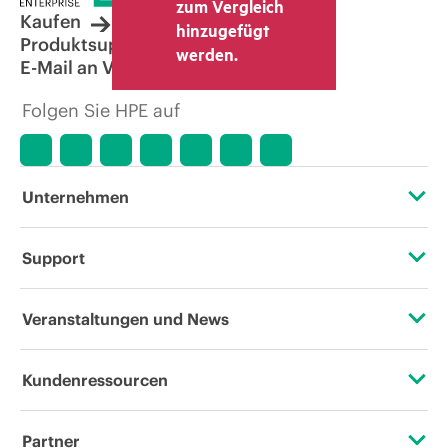
zum Vergleich
Kaufen
hinzugefügt
Produktsupport
werden.
E-Mail an Vertrieb
Folgen Sie HPE auf
Unternehmen
Über HPE
Support
Zugänglichkeit (Produkte/Services)
Operational Support Services
Veranstaltungen und News
Stellenangebote
Rückgabe und Recycling von Produkten
Veranstaltungen
Kundenressourcen
Unternehmensverantwortung
Produktsupport
HPE Discover
Kontaktieren Sie uns
HPE Labs
Partner