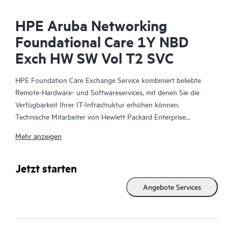
HPE Aruba Networking
Foundational Care 1Y NBD
Exch HW SW Vol T2 SVC
HPE Foundation Care Exchange Service kombiniert beliebte
Remote-Hardware- und Softwareservices, mit denen Sie die
Verfügbarkeit Ihrer IT-Infrastruktur erhöhen können.
Technische Mitarbeiter von Hewlett Packard Enterprise
arbeiten mit Ihrem IT-Team zusammen, um Sie bei der
Mehr anzeigen
Behebung von Hardware- und Softwareproblemen zu
unterstützen, die bei Ihren HPE Produkten auftreten.
Jetzt starten
Mit dem Hardwareaustausch steht ein zuverlässiger und
Angebote Services
schneller Teileaustauschservice für qualifizierte Hewlett Packard
Enterprise Produkte zur Verfügung. HPE Foundation Care
Exchange wurde speziell für Produkte entwickelt, die sich gut
für den Versand eignen und auf denen Sie Daten aus