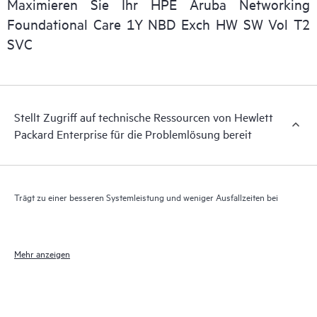
Maximieren Sie Ihr HPE Aruba Networking
Darüber hinaus bietet HPE Foundation Care Exchange
Foundational Care 1Y NBD Exch HW SW Vol T2
elektronischen Zugriff auf zugehörige Produkt- und
SVC
Supportinformationen, sodass jeder Ihrer IT-Mitarbeiter
kommerziell verfügbare, wichtige Informationen lokalisieren
kann.
Stellt Zugriff auf technische Ressourcen von Hewlett
Packard Enterprise für die Problemlösung bereit
Trägt zu einer besseren Systemleistung und weniger Ausfallzeiten bei
Mehr anzeigen