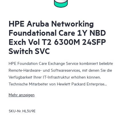
HPE Aruba Networking
Foundational Care 1Y NBD
Exch Vol T2 6300M 24SFP
Switch SVC
HPE Foundation Care Exchange Service kombiniert beliebte
Remote-Hardware- und Softwareservices, mit denen Sie die
Verfügbarkeit Ihrer IT-Infrastruktur erhöhen können.
Technische Mitarbeiter von Hewlett Packard Enterprise
arbeiten mit Ihrem IT-Team zusammen, um Sie bei der
Mehr anzeigen
Behebung von Hardware- und Softwareproblemen zu
unterstützen, die bei Ihren HPE Produkten auftreten.
SKU-Nr.
HL5U9E
Mit dem Hardwareaustausch steht ein zuverlässiger und
schneller Teileaustauschservice für qualifizierte Hewlett Packard