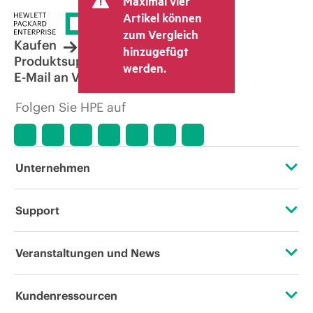
Maximal vier
Artikel können
zum Vergleich
Kaufen
hinzugefügt
Produktsupport
werden.
E-Mail an Vertrieb
Folgen Sie HPE auf
Unternehmen
Über HPE
Support
Zugänglichkeit (Produkte/Services)
Operational Support Services
Veranstaltungen und News
Stellenangebote
Rückgabe und Recycling von Produkten
Veranstaltungen
Kundenressourcen
Unternehmensverantwortung