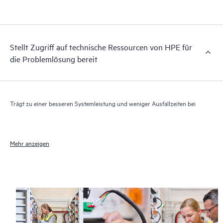
elektronischen Zugriff auf zugehörige Produkt- und
Supportinformationen, sodass jeder Ihrer IT-Mitarbeiter
kommerziell verfügbare, wichtige Informationen lokalisieren
kann.
Stellt Zugriff auf technische Ressourcen von HPE für
die Problemlösung bereit
Trägt zu einer besseren Systemleistung und weniger Ausfallzeiten bei
Mehr anzeigen