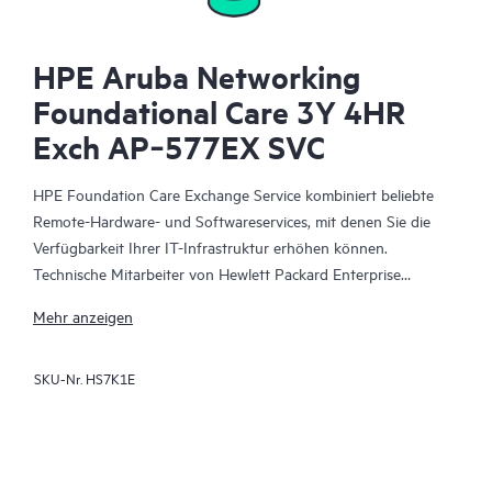
HPE Aruba Networking
Foundational Care 3Y 4HR
Exch AP‑577EX SVC
HPE Foundation Care Exchange Service kombiniert beliebte
Remote-Hardware- und Softwareservices, mit denen Sie die
Verfügbarkeit Ihrer IT-Infrastruktur erhöhen können.
Technische Mitarbeiter von Hewlett Packard Enterprise
arbeiten mit Ihrem IT-Team zusammen, um Sie bei der
Mehr anzeigen
Behebung von Hardware- und Softwareproblemen zu
unterstützen, die bei Ihren HPE Produkten auftreten.
SKU-Nr.
HS7K1E
Mit dem Hardwareaustausch steht ein zuverlässiger und
schneller Teileaustauschservice für qualifizierte Hewlett Packard
Enterprise Produkte zur Verfügung. HPE Foundation Care
Exchange wurde speziell für Produkte entwickelt, die sich gut