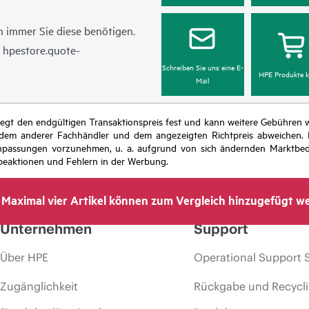
 immer Sie diese benötigen.
n
hpestore.quote-
Schreiben Sie uns eine E-
HPE Produkte k
Mail
r legt den endgültigen Transaktionspreis fest und kann weitere Gebühre
 dem anderer Fachhändler und dem angezeigten Richtpreis abweichen. D
isanpassungen vorzunehmen, u. a. aufgrund von sich ändernden Marktbed
eaktionen und Fehlern in der Werbung.
Maximal vier Artikel können zum Vergleich hinzugefügt w
Unternehmen
Support
Über HPE
Operational Support 
Zugänglichkeit
Rückgabe und Recycl