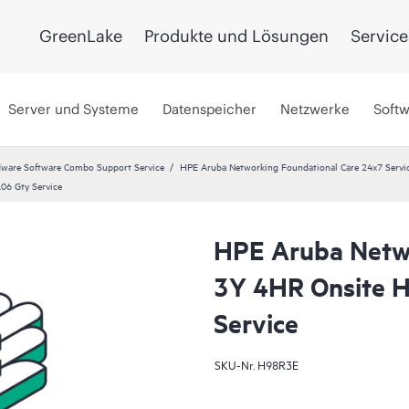
GreenLake
Produkte und Lösungen
Service
Server und Systeme
Datenspeicher
Netzwerke
Soft
ware Software Combo Support Service
HPE Aruba Networking Foundational Care 24x7 Servi
06 Gty Service
HPE Aruba Netwo
3Y 4HR Onsite 
Service
SKU-Nr.
H98R3E