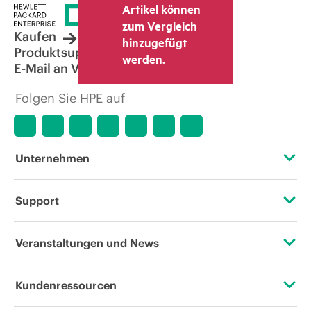
Artikel können
zum Vergleich
Kaufen
hinzugefügt
Produktsupport
werden.
E-Mail an Vertrieb
Folgen Sie HPE auf
Unternehmen
Über HPE
Support
Zugänglichkeit (Produkte/Services)
Operational Support Services
Veranstaltungen und News
Stellenangebote
Rückgabe und Recycling von Produkten
Veranstaltungen
Kundenressourcen
Unternehmensverantwortung
Produktsupport