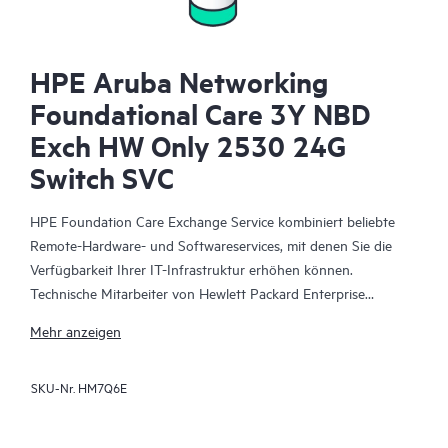
HPE Aruba Networking
Foundational Care 3Y NBD
Exch HW Only 2530 24G
Switch SVC
HPE Foundation Care Exchange Service kombiniert beliebte
Remote-Hardware- und Softwareservices, mit denen Sie die
Verfügbarkeit Ihrer IT-Infrastruktur erhöhen können.
Technische Mitarbeiter von Hewlett Packard Enterprise
arbeiten mit Ihrem IT-Team zusammen, um Sie bei der
Mehr anzeigen
Behebung von Hardware- und Softwareproblemen zu
unterstützen, die bei Ihren HPE Produkten auftreten.
SKU-Nr.
HM7Q6E
Mit dem Hardwareaustausch steht ein zuverlässiger und
schneller Teileaustauschservice für qualifizierte Hewlett Packard