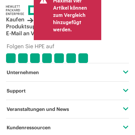
Maximal vier
Artikel können
zum Vergleich
Kaufen
hinzugefügt
Produktsupport
werden.
E-Mail an Vertrieb
Folgen Sie HPE auf
Unternehmen
Über HPE
Support
Zugänglichkeit (Produkte/Services)
Operational Support Services
Veranstaltungen und News
Stellenangebote
Rückgabe und Recycling von Produkten
Veranstaltungen
Kundenressourcen
Unternehmensverantwortung