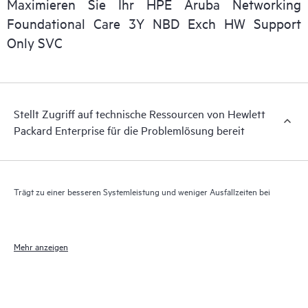
Maximieren Sie Ihr HPE Aruba Networking
Darüber hinaus bietet HPE Foundation Care Exchange
Foundational Care 3Y NBD Exch HW Support
elektronischen Zugriff auf zugehörige Produkt- und
Only SVC
Supportinformationen, sodass jeder Ihrer IT-Mitarbeiter
kommerziell verfügbare, wichtige Informationen lokalisieren
kann.
Stellt Zugriff auf technische Ressourcen von Hewlett
Packard Enterprise für die Problemlösung bereit
Trägt zu einer besseren Systemleistung und weniger Ausfallzeiten bei
Mehr anzeigen