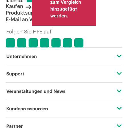
zum Vergleich
Kaufen
hinzugefügt
Produktsupport
werden.
E-Mail an Vertrieb
Folgen Sie HPE auf
Unternehmen
Über HPE
Support
Zugänglichkeit (Produkte/Services)
Operational Support Services
Veranstaltungen und News
Stellenangebote
Rückgabe und Recycling von Produkten
Veranstaltungen
Kundenressourcen
Unternehmensverantwortung
Produktsupport
HPE Discover
Kontaktieren Sie uns
HPE Labs
Partner