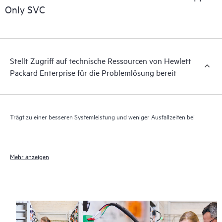
elektronischen Zugriff auf zugehörige Produkt- und
Only SVC
Supportinformationen, sodass jeder Ihrer IT-Mitarbeiter
kommerziell verfügbare, wichtige Informationen lokalisieren
kann.
Stellt Zugriff auf technische Ressourcen von Hewlett
Packard Enterprise für die Problemlösung bereit
Trägt zu einer besseren Systemleistung und weniger Ausfallzeiten bei
Mehr anzeigen