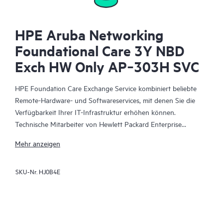
HPE Aruba Networking
Foundational Care 3Y NBD
Exch HW Only AP‑303H SVC
HPE Foundation Care Exchange Service kombiniert beliebte
Remote-Hardware- und Softwareservices, mit denen Sie die
Verfügbarkeit Ihrer IT-Infrastruktur erhöhen können.
Technische Mitarbeiter von Hewlett Packard Enterprise
arbeiten mit Ihrem IT-Team zusammen, um Sie bei der
Mehr anzeigen
Behebung von Hardware- und Softwareproblemen zu
unterstützen, die bei Ihren HPE Produkten auftreten.
SKU-Nr.
HJ0B4E
Mit dem Hardwareaustausch steht ein zuverlässiger und
schneller Teileaustauschservice für qualifizierte Hewlett Packard
Enterprise Produkte zur Verfügung. HPE Foundation Care
Exchange wurde speziell für Produkte entwickelt, die sich gut