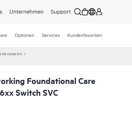
s
Unternehmen
Support
ware
Optionen
Services
Kundenfavoriten
W SW Collab SVC
rking Foundational Care
6xx Switch SVC