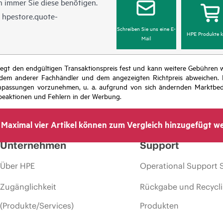
 immer Sie diese benötigen.
n
hpestore.quote-
Schreiben Sie uns eine E-
HPE Produkte k
Mail
r legt den endgültigen Transaktionspreis fest und kann weitere Gebühre
 dem anderer Fachhändler und dem angezeigten Richtpreis abweichen. D
isanpassungen vorzunehmen, u. a. aufgrund von sich ändernden Marktbed
eaktionen und Fehlern in der Werbung.
Maximal vier Artikel können zum Vergleich hinzugefügt w
Unternehmen
Support
Über HPE
Operational Support 
Zugänglichkeit
Rückgabe und Recycl
(Produkte/Services)
Produkten