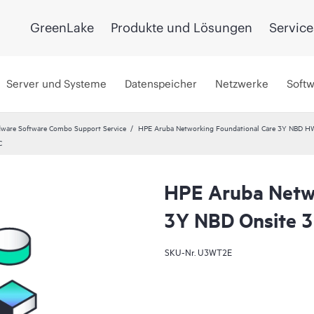
GreenLake
Produkte und Lösungen
Service
Server und Systeme
Datenspeicher
Netzwerke
Soft
ware Software Combo Support Service
HPE Aruba Networking Foundational Care 3Y NBD H
C
HPE Aruba Netwo
3Y NBD Onsite 3
SKU-Nr.
U3WT2E