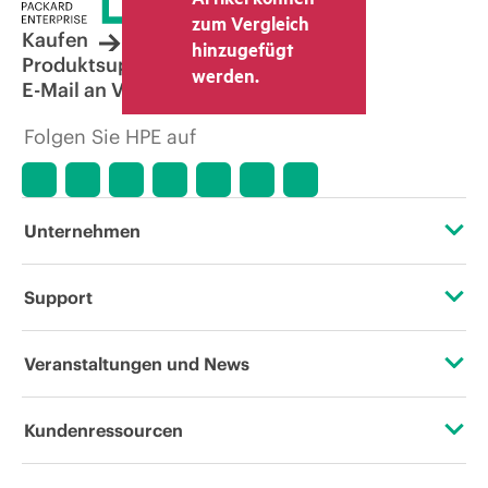
zum Vergleich
Kaufen
hinzugefügt
Produktsupport
werden.
E-Mail an Vertrieb
Folgen Sie HPE auf
Unternehmen
Über HPE
Support
Zugänglichkeit (Produkte/Services)
Operational Support Services
Veranstaltungen und News
Stellenangebote
Rückgabe und Recycling von Produkten
Veranstaltungen
Kundenressourcen
Unternehmensverantwortung
Produktsupport
HPE Discover
Kontaktieren Sie uns