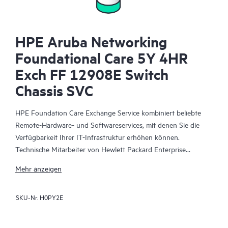
HPE Aruba Networking
Foundational Care 5Y 4HR
Exch FF 12908E Switch
Chassis SVC
HPE Foundation Care Exchange Service kombiniert beliebte
Remote-Hardware- und Softwareservices, mit denen Sie die
Verfügbarkeit Ihrer IT-Infrastruktur erhöhen können.
Technische Mitarbeiter von Hewlett Packard Enterprise
arbeiten mit Ihrem IT-Team zusammen, um Sie bei der
Mehr anzeigen
Behebung von Hardware- und Softwareproblemen zu
unterstützen, die bei Ihren HPE Produkten auftreten.
SKU-Nr.
H0PY2E
Mit dem Hardwareaustausch steht ein zuverlässiger und
schneller Teileaustauschservice für qualifizierte Hewlett Packard