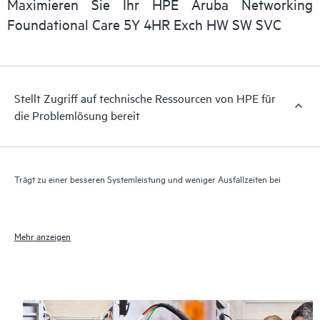
Maximieren Sie Ihr HPE Aruba Networking
Darüber hinaus bietet HPE Foundation Care Exchange
Foundational Care 5Y 4HR Exch HW SW SVC
elektronischen Zugriff auf zugehörige Produkt- und
Supportinformationen, sodass jeder Ihrer IT-Mitarbeiter
kommerziell verfügbare, wichtige Informationen lokalisieren
kann.
Stellt Zugriff auf technische Ressourcen von HPE für
die Problemlösung bereit
Trägt zu einer besseren Systemleistung und weniger Ausfallzeiten bei
Mehr anzeigen