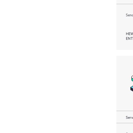
Send
HEW
ENT
Serv