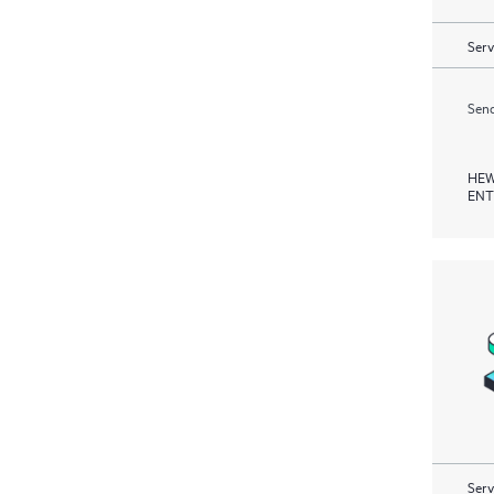
Serv
Send
HEW
ENT
Serv