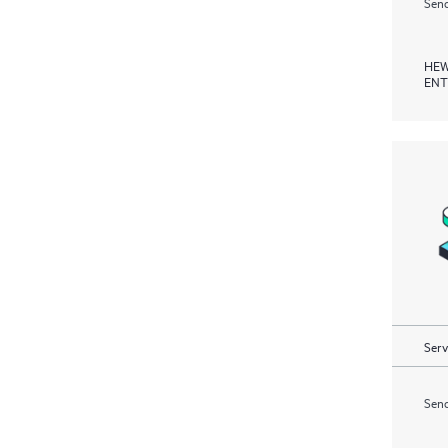
Send
HEW
ENT
Serv
Send