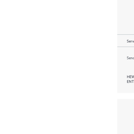
Serv
Send
HEW
ENT