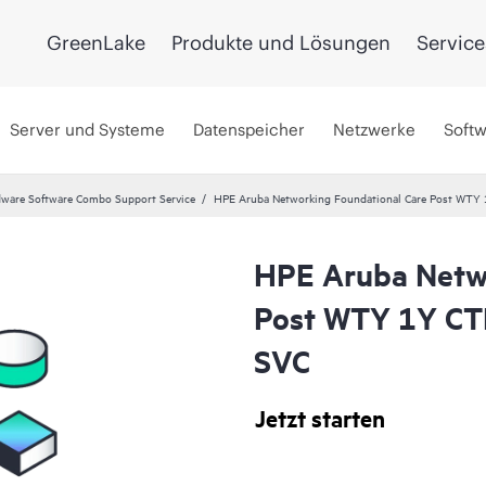
GreenLake
Produkte und Lösungen
Service
Server und Systeme
Datenspeicher
Netzwerke
Soft
ware Software Combo Support Service
HPE Aruba Networking Foundational Care Post WT
HPE Aruba Netwo
Post WTY 1Y CT
SVC
Jetzt starten