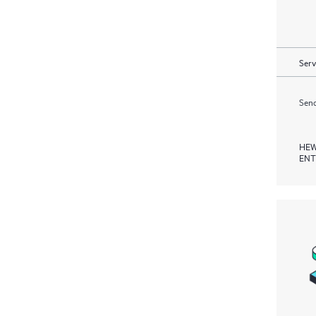
Serv
Send
HEW
ENT