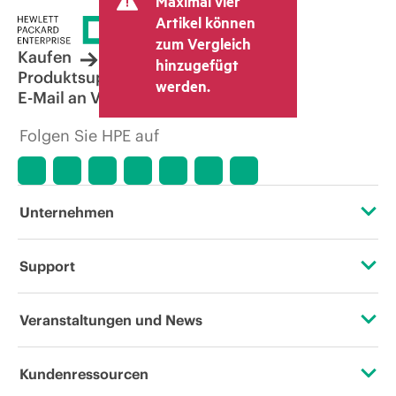
Maximal vier
Artikel können
zum Vergleich
Kaufen
hinzugefügt
Produktsupport
werden.
E-Mail an Vertrieb
Folgen Sie HPE auf
Unternehmen
Über HPE
Support
Zugänglichkeit (Produkte/Services)
Operational Support Services
Veranstaltungen und News
Stellenangebote
Rückgabe und Recycling von Produkten
Veranstaltungen
Kundenressourcen
Unternehmensverantwortung