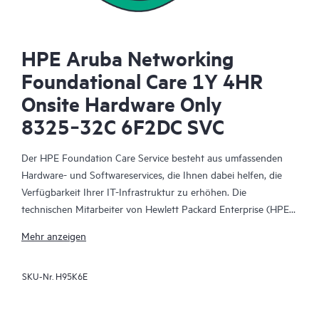
HPE Aruba Networking
Foundational Care 1Y 4HR
Onsite Hardware Only
8325‑32C 6F2DC SVC
Der HPE Foundation Care Service besteht aus umfassenden
Hardware- und Softwareservices, die Ihnen dabei helfen, die
Verfügbarkeit Ihrer IT-Infrastruktur zu erhöhen. Die
technischen Mitarbeiter von Hewlett Packard Enterprise (HPE)
arbeiten mit Ihrem IT-Team zusammen, um Sie bei der
Mehr anzeigen
Behebung von Hardware- und Softwareproblemen zu
unterstützen, die bei HPE Produkten und den Produkten
SKU-Nr.
H95K6E
ausgewählter anderer Anbieter auftreten.
Für Hardwareprodukte, die durch HPE Foundation Care