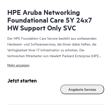
HPE Aruba Networking
Foundational Care 5Y 24x7
HW Support Only SVC
Der HPE Foundation Care Service besteht aus umfassenden
Hardware- und Softwareservices, die Ihnen dabei helfen, die
Verfügbarkeit Ihrer IT-Infrastruktur zu erhöhen. Die
technischen Mitarbeiter von Hewlett Packard Enterprise (HPE)
arbeiten mit Ihrem IT-Team zusammen, um Sie bei der
Mehr anzeigen
Behebung von Hardware- und Softwareproblemen zu
unterstützen, die bei HPE Produkten und den Produkten
ausgewählter anderer Anbieter auftreten.
Jetzt starten
Angebote Services
Für Hardwareprodukte, die durch HPE Foundation Care
abgedeckt sind, umfasst der Service Remote-Diagnose und
Remote-Support sowie die Hardwarereparatur vor Ort, wenn
dies zur Behebung eines Problems erforderlich ist. Bei