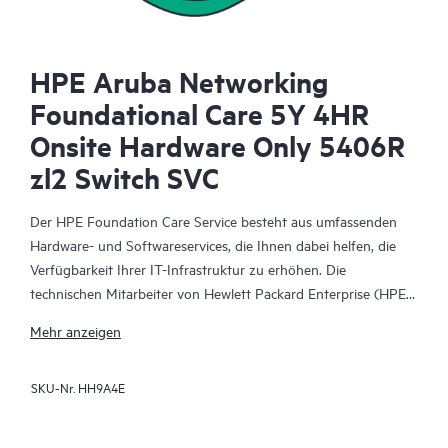
HPE Aruba Networking
Foundational Care 5Y 4HR
Onsite Hardware Only 5406R
zl2 Switch SVC
Der HPE Foundation Care Service besteht aus umfassenden
Hardware- und Softwareservices, die Ihnen dabei helfen, die
Verfügbarkeit Ihrer IT-Infrastruktur zu erhöhen. Die
technischen Mitarbeiter von Hewlett Packard Enterprise (HPE)
arbeiten mit Ihrem IT-Team zusammen, um Sie bei der
Mehr anzeigen
Behebung von Hardware- und Softwareproblemen zu
unterstützen, die bei HPE Produkten und den Produkten
SKU-Nr.
HH9A4E
ausgewählter anderer Anbieter auftreten.
Für Hardwareprodukte, die durch HPE Foundation Care