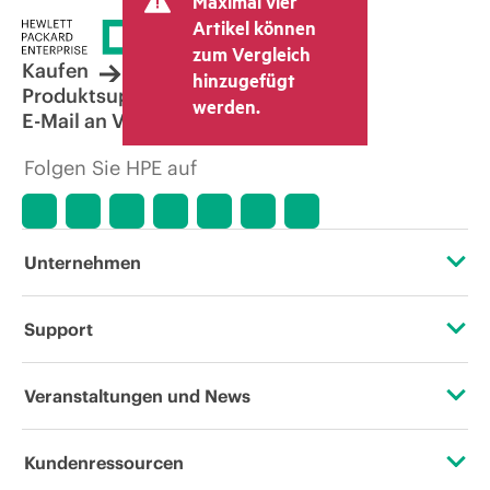
Maximal vier
Artikel können
zum Vergleich
Kaufen
hinzugefügt
Produktsupport
werden.
E-Mail an Vertrieb
Folgen Sie HPE auf
Unternehmen
Über HPE
Support
Zugänglichkeit (Produkte/Services)
Operational Support Services
Veranstaltungen und News
Stellenangebote
Rückgabe und Recycling von Produkten
Veranstaltungen
Kundenressourcen
Unternehmensverantwortung