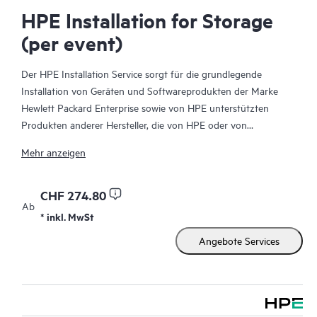
HPE Installation for Storage
(per event)
Der HPE Installation Service sorgt für die grundlegende
Installation von Geräten und Softwareprodukten der Marke
Hewlett Packard Enterprise sowie von HPE unterstützten
Produkten anderer Hersteller, die von HPE oder von
autorisierten HPE Fachhändlern verkauft werden. Der
Mehr anzeigen
Installation Service ist Teil eines Pakets aus HPE
Bereitstellungs-Services, die dazu dienen, Ihnen die Gewissheit
zu geben, dass Ihre HPE und von HPE unterstützten Produkte
CHF 274.80
Ab
durch einen Experten von Hewlett Packard Enterprise und
* inkl. MwSt
unter Einhaltung der Anweisungen der Produktdokumentation
Angebote Services
des Herstellers installiert wurden.