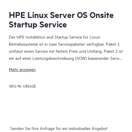
HPE Linux Server OS Onsite
Startup Service
Der HPE Installation and Startup Service für Linux-
Betriebssysteme ist in zwei Servicepaketen verfügbar. Paket 1
umfasst einen Service mit festem Preis und Umfang, Paket 2 ist
ein auf einer Leistungsbeschreibung (SOW) basierender Service
mit individuellem Preis.
Mehr anzeigen
Paket 1 beinhaltet die Installations-, Konfigurations- und
SKU-Nr.
U8141E
Inbetriebnahmeaktivitäten vor Ort zur Unterstützung der unter
„Servicevoraussetzungen“ aufgeführten Linux-Distributionen
und wird auf einer unterstützten HPE ProLiant Serverplattform
implementiert. Dieser Service bietet die Installation des Linux-
Betriebssystems (OS) und des TCP/IP-Netzwerkprotokolls
sowie deren Integration in Ihre Netzwerkumgebung,
Senden Sie Ihre Anfrage für ein individuelles Angebot
einschließlich der Konfiguration der