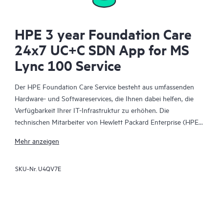
HPE 3 year Foundation Care
24x7 UC+C SDN App for MS
Lync 100 Service
Der HPE Foundation Care Service besteht aus umfassenden
Hardware- und Softwareservices, die Ihnen dabei helfen, die
Verfügbarkeit Ihrer IT-Infrastruktur zu erhöhen. Die
technischen Mitarbeiter von Hewlett Packard Enterprise (HPE)
arbeiten mit Ihrem IT-Team zusammen, um Sie bei der
Mehr anzeigen
Behebung von Hardware- und Softwareproblemen zu
unterstützen, die bei HPE Produkten und den Produkten
SKU-Nr.
U4QV7E
ausgewählter anderer Anbieter auftreten.
Für Hardwareprodukte, die durch HPE Foundation Care
abgedeckt sind, umfasst der Service Remote-Diagnose und
Remote-Support sowie die Hardwarereparatur vor Ort, wenn