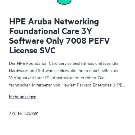
HPE Aruba Networking
Foundational Care 3Y
Software Only 7008 PEFV
License SVC
Der HPE Foundation Care Service besteht aus umfassenden
Hardware- und Softwareservices, die Ihnen dabei helfen, die
Verfügbarkeit Ihrer IT-Infrastruktur zu erhöhen. Die
technischen Mitarbeiter von Hewlett Packard Enterprise (HPE)
arbeiten mit Ihrem IT-Team zusammen, um Sie bei der
Mehr anzeigen
Behebung von Hardware- und Softwareproblemen zu
unterstützen, die bei HPE Produkten und den Produkten
SKU-Nr.
H4WK8E
ausgewählter anderer Anbieter auftreten.
Für Hardwareprodukte, die durch HPE Foundation Care