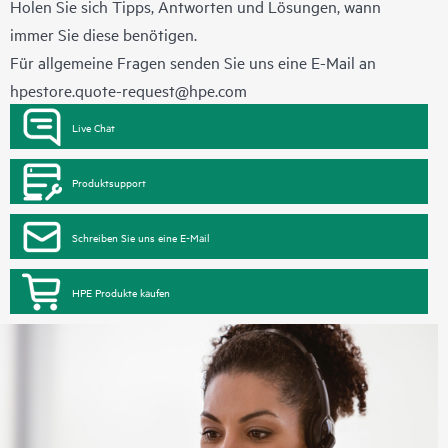
HPE drei unterschiedliche Service-Level an:
Holen Sie sich Tipps, Antworten und Lösungen, wann
• HPE Foundation Care NBD Service
immer Sie diese benötigen.
• HPE Foundation Care 24x7 Service
Für allgemeine Fragen senden Sie uns eine E-Mail an
• HPE Foundation Care CTR Service
hpestore.quote-request@hpe.com
Live Chat
Produktsupport
Schreiben Sie uns eine E-Mail
HPE Produkte kaufen