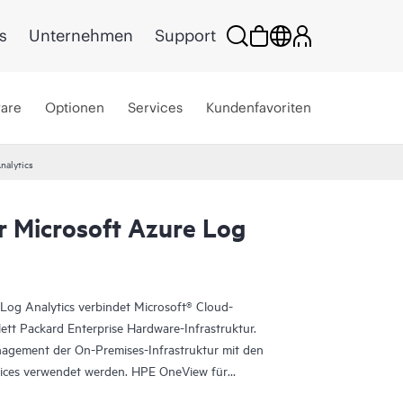
s
Unternehmen
Support
ware
Optionen
Services
Kundenfavoriten
nalytics
 Microsoft Azure Log
Log Analytics verbindet Microsoft® Cloud-
tt Packard Enterprise Hardware-Infrastruktur.
nagement der On-Premises-Infrastruktur mit den
rvices verwendet werden. HPE OneView für
öht die Transparenz der zugrunde liegenden