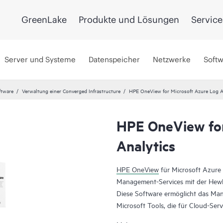
GreenLake
Produkte und Lösungen
Service
Server und Systeme
Datenspeicher
Netzwerke
Soft
ftware
Verwaltung einer Converged Infrastructure
HPE OneView for Microsoft Azure Log A
HPE OneView for
Analytics
HPE OneView
für Microsoft Azure 
Management-Services mit der Hewle
Diese Software ermöglicht das Ma
Microsoft Tools, die für Cloud-Se
Microsoft Azure Log Analytics erh