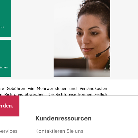
ort
aufen
itere Gebühren wie Mehrwertsteuer und Versandkosten
Richtpreis abweichen. Die Richtpreise können zeitlich
 von sich ändernden Marktbedingungen, der Einstellung
erden.
ng.
Kundenressourcen
Services
Kontaktieren Sie uns