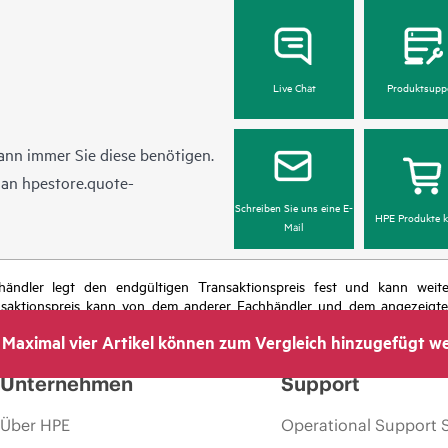
Live Chat
Produktsupp
ann immer Sie diese benötigen.
l an
hpestore.quote-
Schreiben Sie uns eine E-
HPE Produkte k
Mail
chhändler legt den endgültigen Transaktionspreis fest und kann we
nsaktionspreis kann von dem anderer Fachhändler und dem angezeigten 
das Recht vor, jederzeit Preisanpassungen vorzunehmen, u. a. aufgrund
Maximal vier Artikel können zum Vergleich hinzugefügt w
 dem Ende der Lebensdauer von Werbeaktionen und Fehlern in der Werbu
Unternehmen
Support
Über HPE
Operational Support 