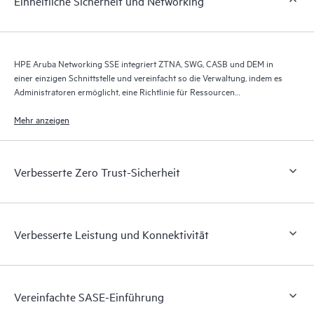
Einheitliche Sicherheit und Networking
HPE Aruba Networking SSE integriert ZTNA, SWG, CASB und DEM in
einer einzigen Schnittstelle und vereinfacht so die Verwaltung, indem es
Administratoren ermöglicht, eine Richtlinie für Ressourcen
durchzusetzen, die Komplexität zu reduzieren und die Effizienz zu
steigern.
Mehr anzeigen
Verbesserte Zero Trust-Sicherheit
Verbesserte Leistung und Konnektivität
Vereinfachte SASE-Einführung