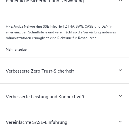
Einheitliche Sicherheit und Networking
HPE Aruba Networking SSE integriert ZTNA, SWG, CASB und DEM in
einer einzigen Schnittstelle und vereinfacht so die Verwaltung, indem es
Administratoren ermöglicht, eine Richtlinie für Ressourcen
durchzusetzen, die Komplexität zu reduzieren und die Effizienz zu
steigern.
Mehr anzeigen
Verbesserte Zero Trust-Sicherheit
Verbesserte Leistung und Konnektivität
Vereinfachte SASE-Einführung