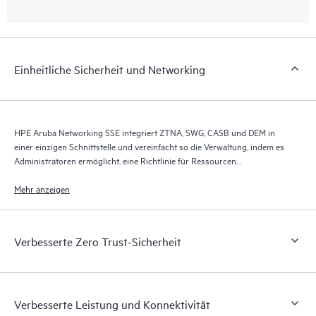
Einheitliche Sicherheit und Networking
HPE Aruba Networking SSE integriert ZTNA, SWG, CASB und DEM in
einer einzigen Schnittstelle und vereinfacht so die Verwaltung, indem es
Administratoren ermöglicht, eine Richtlinie für Ressourcen
durchzusetzen, die Komplexität zu reduzieren und die Effizienz zu
steigern.
Mehr anzeigen
Verbesserte Zero Trust-Sicherheit
Verbesserte Leistung und Konnektivität