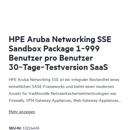
HPE Aruba Networking SSE
Sandbox Package 1‑999
Benutzer pro Benutzer
30‑Tage‑Testversion SaaS
HPE Aruba Networking SSE ist ein integraler Bestandteil eines
einheitlichen SASE-Frameworks und bietet einen modernen
Ansatz für traditionelle Netzwerksicherheitstechnologien wie
Firewalls, VPN-Gateway-Appliances, Web-Gateway-Appliances
und vieles mehr. Mit über 500 Edge-Standorten bringt HPE
Mehr anzeigen
Aruba Networking SSE den Zugang so nah wie möglich an den
Benutzer heran und verbindet Benutzer, Geräte und Server
SKU-Nr.
S3Z24AAS
nahtlos mit wichtigen Geschäftsressourcen.