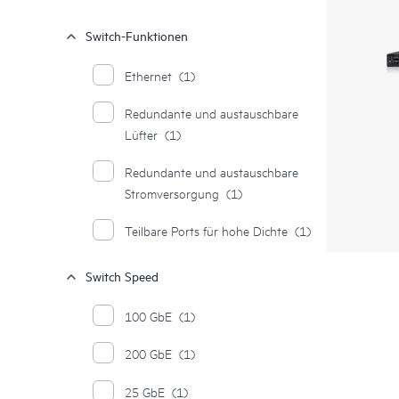
Switch-Funktionen
Ethernet
(1)
Redundante und austauschbare
Lüfter
(1)
Redundante und austauschbare
Stromversorgung
(1)
Teilbare Ports für hohe Dichte
(1)
Switch Speed
100 GbE
(1)
200 GbE
(1)
25 GbE
(1)