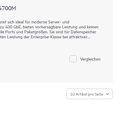
N4700M
et sich ideal für moderne Server- und
 zu 400 GbE, bieten vorhersagbare Leistung und keinen
alle Ports und Paketgrößen. Sie sind für Datenspeicher
ten Leistung der Enterprise-Klasse bei attraktiver
e. Netzwerke, die auf dem HPE Storage Switch der M-Serie
d skalierbar, aber auch erschwinglich und einfach zu
därspeicher und bieten eine durchgängig faire, schnelle
n Workloads oder unterschiedlichen
Vergleichen
ür die Bereitstellung von Datenspeicher, Hyperkonvergenz,
ung geeignet.