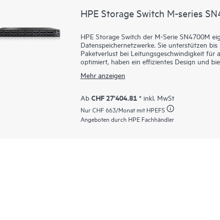
HPE Storage Switch M-series S
HPE Storage Switch der M-Serie SN4700M eign
Datenspeichernetzwerke. Sie unterstützen bis
Paketverlust bei Leitungsgeschwindigkeit für 
optimiert, haben ein effizientes Design und bie
Wirtschaftlichkeit und hervorragender Rendit
Mehr anzeigen
SN4700M basieren, sind schnell, zuverlässig un
verwalten. Sie unterstützen Primär- und Sekun
und latenzarme Konnektivität, selbst bei hohe
CHF 27'404.81
Ab
* inkl. MwSt
Portgeschwindigkeiten. Damit sind sie ideal f
Nur
CHF 663
/Monat mit HPEFS
Finanzdienstleistungen, Medien und Unterhalt
Angeboten durch HPE Fachhändler