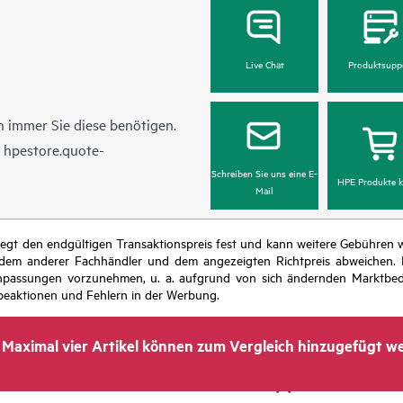
Live Chat
Produktsupp
 immer Sie diese benötigen.
n
hpestore.quote-
Schreiben Sie uns eine E-
HPE Produkte k
Mail
r legt den endgültigen Transaktionspreis fest und kann weitere Gebühre
 dem anderer Fachhändler und dem angezeigten Richtpreis abweichen. D
isanpassungen vorzunehmen, u. a. aufgrund von sich ändernden Marktbed
eaktionen und Fehlern in der Werbung.
Maximal vier Artikel können zum Vergleich hinzugefügt w
Unternehmen
Support