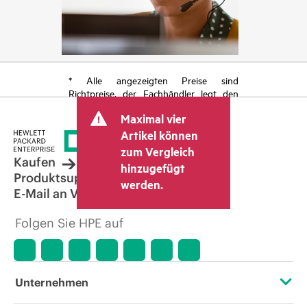
* Alle angezeigten Preise sind
Richtpreise, der Fachhändler legt den
endgültigen Transaktionspreis fest und
Maximal vier
kann weitere Gebühren wie
Mehrwertsteuer und Versandkosten
Artikel können
berücksichtigen. Der vom Fachhändler
zum Vergleich
festgelegte Transaktionspreis kann von
Kaufen
hinzugefügt
dem anderer Fachhändler und dem
Produktsupport
werden.
angezeigten Richtpreis abweichen. Die
E-Mail an Vertrieb
Richtpreise können zeitlich begrenzte
Sonderangebote enthalten. HPE behält
Folgen Sie HPE auf
sich das Recht vor, jederzeit
Preisanpassungen vorzunehmen, u. a.
aufgrund von sich ändernden
Marktbedingungen, der Einstellung von
Produkten, eingeschränkter
Unternehmen
Produktverfügbarkeit, dem Ende der
Lebensdauer von Werbeaktionen und