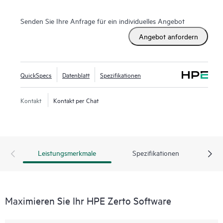
können, wobei Ausfallzeiten auf Minuten und Datenverluste
auf Sekunden beschränkt bleiben.
Senden Sie Ihre Anfrage für ein individuelles Angebot
HPE Zerto unterstützt eine breite Palette von IT-
Angebot anfordern
Umgebungen, darunter VMware®, Hyper-V® und Public
Clouds wie AWS® und Microsoft Azure®. Die Plattform
bietet eine einheitliche, skalierbare Lösung, die die
QuickSpecs
Datenblatt
Spezifikationen
Komplexität der Datensicherung vereinfacht und es
Unternehmen ermöglicht, Anwendungen und Daten über
Kontakt
Kontakt per Chat
verschiedene Infrastrukturen hinweg nahtlos zu sichern und
wiederherzustellen.
Leistungsmerkmale
Spezifikationen
Maximieren Sie Ihr HPE Zerto Software