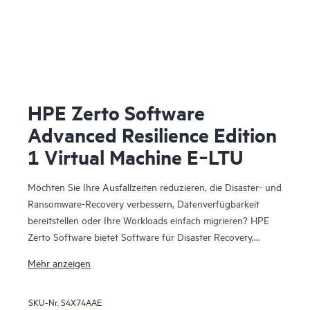
HPE Zerto Software
Advanced Resilience Edition
1 Virtual Machine E‑LTU
Möchten Sie Ihre Ausfallzeiten reduzieren, die Disaster- und
Ransomware-Recovery verbessern, Datenverfügbarkeit
bereitstellen oder Ihre Workloads einfach migrieren? HPE
Zerto Software bietet Software für Disaster Recovery,
Cyber-Resilienz und Workload-Mobilität für virtualisierte
Mehr anzeigen
und Cloud-Umgebungen. HPE Zerto Software wurde für
kontinuierliche Datensicherung und Replikation entwickelt
SKU-Nr.
S4X74AAE
und stellt sicher, dass Unternehmen sich schnell erholen