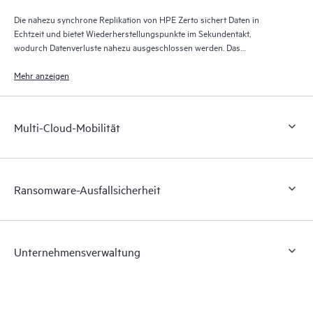
Die nahezu synchrone Replikation von HPE Zerto sichert Daten in
Echtzeit und bietet Wiederherstellungspunkte im Sekundentakt,
wodurch Datenverluste nahezu ausgeschlossen werden. Das
Wiederherstellungsjournal von HPE Zerto speichert über bis zu 30 Tage
Tausende von Wiederherstellungspunkten und ermöglicht so eine
Mehr anzeigen
granulare, flexible Wiederherstellung.
Multi-Cloud-Mobilität
Ransomware-Ausfallsicherheit
Unternehmensverwaltung