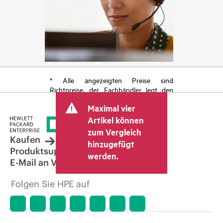
* Alle angezeigten Preise sind
Richtpreise, der Fachhändler legt den
endgültigen Transaktionspreis fest und
Maximal vier
kann weitere Gebühren wie
Mehrwertsteuer und Versandkosten
Artikel können
berücksichtigen. Der vom Fachhändler
zum Vergleich
festgelegte Transaktionspreis kann von
Kaufen
hinzugefügt
dem anderer Fachhändler und dem
Produktsupport
werden.
angezeigten Richtpreis abweichen. Die
E-Mail an Vertrieb
Richtpreise können zeitlich begrenzte
Sonderangebote enthalten. HPE behält
Folgen Sie HPE auf
sich das Recht vor, jederzeit
Preisanpassungen vorzunehmen, u. a.
aufgrund von sich ändernden
Marktbedingungen, der Einstellung von
Produkten, eingeschränkter