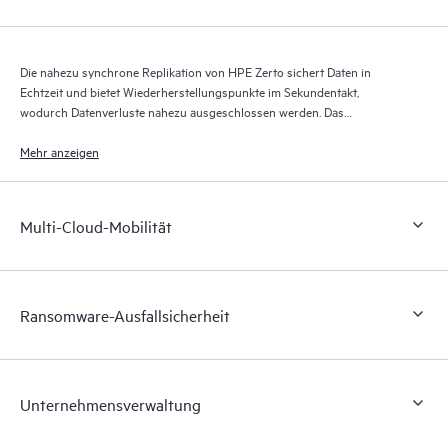
Die nahezu synchrone Replikation von HPE Zerto sichert Daten in
Echtzeit und bietet Wiederherstellungspunkte im Sekundentakt,
wodurch Datenverluste nahezu ausgeschlossen werden. Das
Wiederherstellungsjournal von HPE Zerto speichert über bis zu 30 Tage
Tausende von Wiederherstellungspunkten und ermöglicht so eine
Mehr anzeigen
granulare, flexible Wiederherstellung.
Multi-Cloud-Mobilität
Ransomware-Ausfallsicherheit
Unternehmensverwaltung