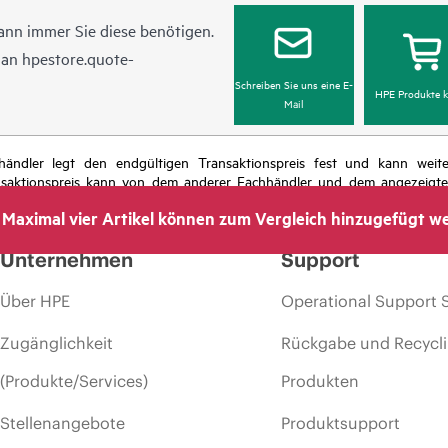
ann immer Sie diese benötigen.
l an
hpestore.quote-
Schreiben Sie uns eine E-
HPE Produkte k
Mail
chhändler legt den endgültigen Transaktionspreis fest und kann we
nsaktionspreis kann von dem anderer Fachhändler und dem angezeigten 
das Recht vor, jederzeit Preisanpassungen vorzunehmen, u. a. aufgrund
Maximal vier Artikel können zum Vergleich hinzugefügt w
 dem Ende der Lebensdauer von Werbeaktionen und Fehlern in der Werbu
Unternehmen
Support
Über HPE
Operational Support 
Zugänglichkeit
Rückgabe und Recycl
(Produkte/Services)
Produkten
Stellenangebote
Produktsupport