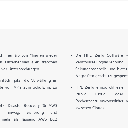
ud innerhalb von Minuten wieder
Die HPE Zerto Software ve
en. Unternehmen aller Branchen
Verschlüsselungserkennu
z vor Unterbrechungen.
Sekundenschnelle und bietet 
Angreifern geschützt gespeic
facht jetzt die Verwaltung im
de von VMs zum Schutz in, zu
HPE Zerto ermöglicht eine na
Public Cloud oder z
Rechenzentrumskonsolidier
etzt Disaster Recovery für AWS
zwischen Clouds.
en hinweg. Sicherung und
auf mehr als tausend AWS EC2