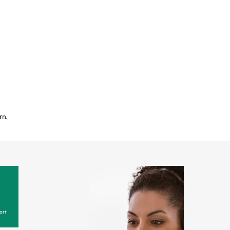
rn.
ort