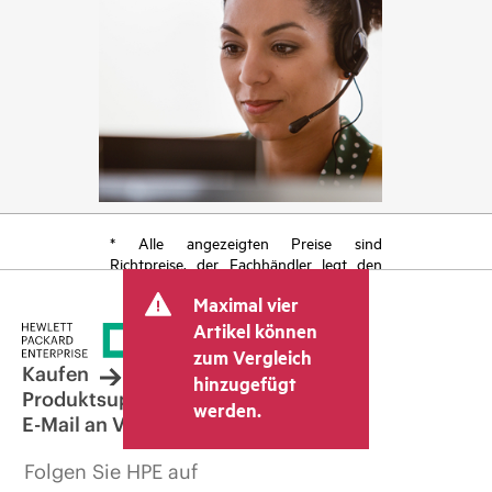
* Alle angezeigten Preise sind
Richtpreise, der Fachhändler legt den
endgültigen Transaktionspreis fest und
Maximal vier
kann weitere Gebühren wie
Mehrwertsteuer und Versandkosten
Artikel können
berücksichtigen. Der vom Fachhändler
zum Vergleich
festgelegte Transaktionspreis kann von
Kaufen
hinzugefügt
dem anderer Fachhändler und dem
Produktsupport
werden.
angezeigten Richtpreis abweichen. Die
E-Mail an Vertrieb
Richtpreise können zeitlich begrenzte
Sonderangebote enthalten. HPE behält
Folgen Sie HPE auf
sich das Recht vor, jederzeit