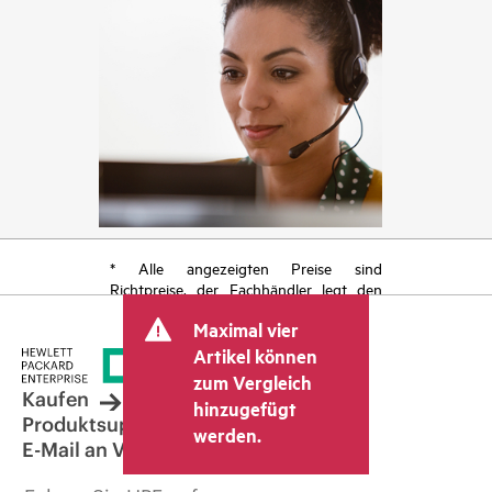
* Alle angezeigten Preise sind
Richtpreise, der Fachhändler legt den
endgültigen Transaktionspreis fest und
Maximal vier
kann weitere Gebühren wie
Mehrwertsteuer und Versandkosten
Artikel können
berücksichtigen. Der vom Fachhändler
zum Vergleich
festgelegte Transaktionspreis kann von
Kaufen
hinzugefügt
dem anderer Fachhändler und dem
Produktsupport
werden.
angezeigten Richtpreis abweichen. Die
E-Mail an Vertrieb
Richtpreise können zeitlich begrenzte
Sonderangebote enthalten. HPE behält