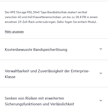
Die HPE Storage MSL3040 Tape Bandbibliothek skaliert vertikal
zwischen 40 und 640 Kassetteneinschüben, um bis zu 28,8 PB in einem
einzelnen 19-Zoll-Rack unterzubringen. Dafür fügen Sie einfach Module
hinzu, um die Kapazität zu steigern, ohne dass Sie in eine völlig neue
Bibliothek investieren müssen.
Mehr anzeigen
Kostenbewusste Bandspeicherlösung
Verwaltbarkeit und Zuverlässigkeit der Enterprise-
Klasse
Senken von Risiken mit erweiterten
Sicherungsfunktionen und Verlässlichkeit