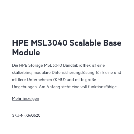
HPE MSL3040 Scalable Base
Module
Die HPE Storage MSL3040 Bandbibliothek ist eine
skalierbare, modulare Datensicherungslösung für kleine und
mittlere Unternehmen (KMU) und mittelgroße
Umgebungen. Am Anfang steht eine voll funktionsfähige
3U-Basiseinheit, die mit bis zu drei Laufwerken ausgestattet
Mehr anzeigen
werden kann und als kompaktes, aber leistungsstarkes
Backup- und Archivierungssystem fungiert. Davon
SKU-Nr.
Q6Q62C
ausgehend kann mit Erweiterungsmodulen auf bis zu 48U
skaliert werden. Unterstützt werden bis zu 640 Kassetten
und 48 LTO-Bandlaufwerke halber Höhe für bis zu 28,8 PB