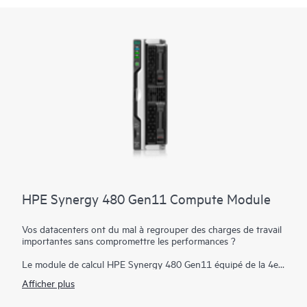
HPE Synergy 480 Gen11 Compute Module
Vos datacenters ont du mal à regrouper des charges de travail
importantes sans compromettre les performances ?
Le module de calcul HPE Synergy 480 Gen11 équipé de la 4e
génération de processeurs Intel® Xeon® Scalable et de la 5e
Afficher plus
génération de processeurs Intel® Xeon® Scalable offre des
performances, une efficacité et une flexibilité exceptionnelles