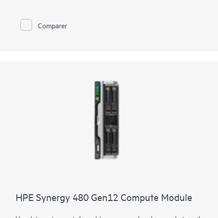
dans un facteur de forme à deux sockets et demi-hauteur pour
répondre aux charges de travail exigeantes. Le module de
calcul est le champion des capacités accrues avec jusqu’à
Comparer
64 cœurs, une mémoire DDR5 plus rapide, des options de
contrôleur de stockage flexible et de nombreux connecteurs
E/S. Conçu pour créer un pool de capacité de calcul flexible au
sein d’une infrastructure composable, le module de calcul HPE
Synergy 480 Gen11 est une plateforme idéale pour les charges
de travail d’entreprise d’aujourd’hui et de demain.
HPE Synergy 480 Gen12 Compute Module