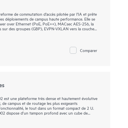
forme de commutation d’accès pilotée par l’IA et prête
 les déploiements de campus haute performance. Elle se
Power over Ethernet (PoE, PoE++), MACsec AES-256, la
ées sur des groupes (GBP), EVPN-VXLAN vers la couche
de Juniper Wired Assurance, le EX4400 est facile à
a plateforme Mist rationalise le déploiement et la gestion
Comparer
implifie les opérations et améliore la visibilité sur les
es
 est une plateforme très dense et hautement évolutive
 de campus et de routage les plus exigeants
 fonctionnalité, le tout dans un format compact de 2 U.
002 dispose d’un tampon profond avec un cube de
 trafic réseau et réduire la latence des applications. Il
 100GbE sur la même plateforme, offrant la flexibilité
supérieure à mesure que les demandes de trafic