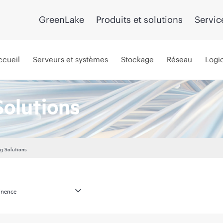
GreenLake
Produits et solutions
Servic
ccueil
Serveurs et systèmes
Stockage
Réseau
Logic
Solutions
g Solutions