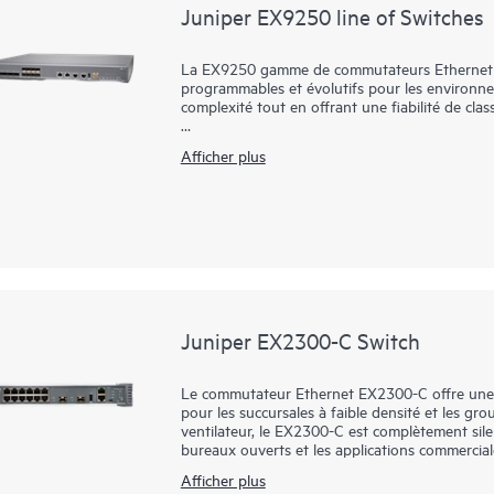
Juniper EX9250 line of Switches
La EX9250 gamme de commutateurs Ethernet fou
programmables et évolutifs pour les environneme
complexité tout en offrant une fiabilité de clas
Les commutateurs EX9250 permettent aux orga
Afficher plus
prenant en charge les applications de couche
Ethernet (EVPN) et LAN extensible virtuel (VX
aux entreprises de créer un réseau cohérent d
tout en tirant parti de politiques unifiées pour 
Juniper EX2300-C Switch
Le commutateur Ethernet EX2300-C offre une
pour les succursales à faible densité et les gro
ventilateur, le EX2300-C est complètement sile
bureaux ouverts et les applications commerciale
sont disponibles avec et sans IEEE 802.3af P
Afficher plus
les appareils réseau connectés.