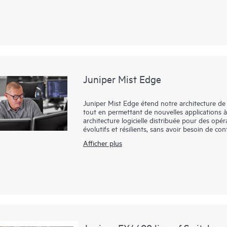
Le EX2300-C est prêt pour le cloud et compatib
gérer avec Juniper Wired Assurance pour amélio
cloud de la plateforme Mist rationalise le dépl
Marvis AI simplifie les opérations et améliore l
prise en charge de la technologie Virtual Chass
commutateurs EX2300-C avec un quatrième com
tous être géré ensemble comme un seul apparei
Juniper Mist Edge
Juniper Mist Edge étend notre architecture de 
tout en permettant de nouvelles applications à 
architecture logicielle distribuée pour des op
évolutifs et résilients, sans avoir besoin de cont
Afficher plus