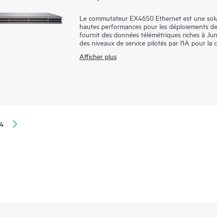
Le commutateur EX4650 Ethernet est une sol
hautes performances pour les déploiements de 
fournit des données télémétriques riches à Ju
des niveaux de service pilotés par l'IA pour la
Afficher plus
Le EX4650 est prêt pour le cloud et compatib
l’intégrer, le provisionner et le gérer afin d’am
cloud de la plateforme Mist rationalise le dépl
Marvis AI simplifie les opérations et améliore l
4