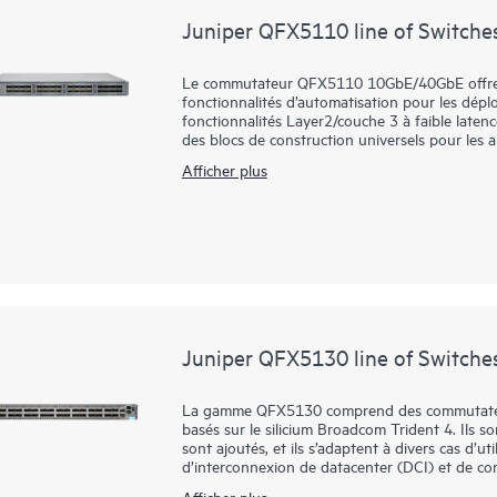
Juniper QFX5110 line of Switche
Le commutateur QFX5110 10GbE/40GbE offre de
fonctionnalités d’automatisation pour les dép
fonctionnalités Layer2/couche 3 à faible laten
des blocs de construction universels pour les ar
Gérez le déploiement de votre datacenter QFX51
Afficher plus
automatise l'ensemble du cycle de vie du réseau
opérations et fournit une assurance en boucle 
du cloud Juniper Mist pour simplifier les opérati
Juniper QFX5130 line of Switche
La gamme QFX5130 comprend des commutateurs
basés sur le silicium Broadcom Trident 4. Ils 
sont ajoutés, et ils s’adaptent à divers cas d’ut
d’interconnexion de datacenter (DCI) et de con
Les commutateurs QFX5130 constituent un choi
Afficher plus