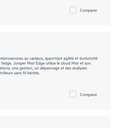
le ZTP, vous pouvez donc l'intégrer, le configurer et le
Comparer
rer l'expérience des appareils connectés. De plus, le
oiement et la gestion de votre fabric de campus, tandis que
a visibilité sur les performances des appareils connectés. La
is de Juniper permet l'interconnexion de jusqu'à trois
mutateur EX Series compatible Virtual Chassis, qui peut
l logique.
microservices au campus, apportant agilité et évolutivité
l'edge. Juniper Mist Edge utilise le cloud Mist et son
érations, une gestion, un dépannage et des analyses
rôleurs sans fil hérités.
Comparer