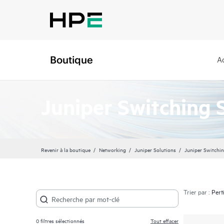
Boutique
A
Juniper Switching 
Revenir à la boutique
Networking
Juniper Solutions
Juniper Switchin
Trier par :
0
filtres sélectionnés
Tout effacer