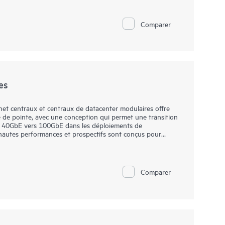
services et de fournisseur de cloud. Ils sont
éseaux avec des applications dépendant d’une gestion
en bande et une direction dynamique du trafic. Grâce à la
Comparer
e services personnalisés dans les réseaux de fournisseurs
ique, la plateforme apporte une flexibilité pérenne à votre
es
 centraux et centraux de datacenter modulaires offre
re de pointe, avec une conception qui permet une transition
et 40GbE vers 100GbE dans les déploiements de
autes performances et prospectifs sont conçus pour
à extraire le maximum de valeur et d’intelligence de leur
Comparer