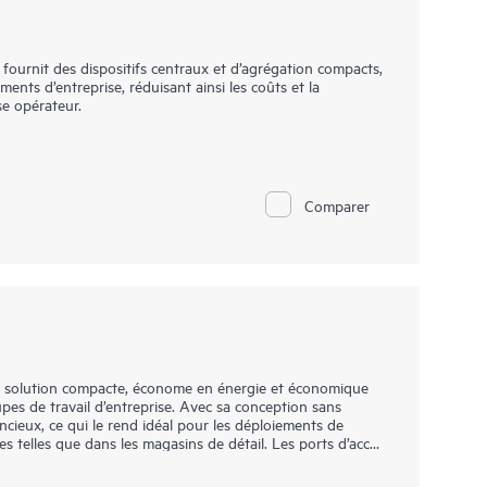
rnit des dispositifs centraux et d’agrégation compacts,
nts d’entreprise, réduisant ainsi les coûts et la
se opérateur.
nisations de déployer un cœur d’entreprise évolué,
 2 ou de couche 3 en combinant les technologies VPN
LAN). L’utilisation de ces technologies ouvertes permet
e bout en bout sur des sites géographiquement dispersés,
Comparer
segmenter le trafic.
 solution compacte, économe en énergie et économique
upes de travail d’entreprise. Avec sa conception sans
ncieux, ce qui le rend idéal pour les déploiements de
s telles que dans les magasins de détail. Les ports d’accès
ower over Ethernet (PoE) ou 802.3at PoE+ pour alimenter