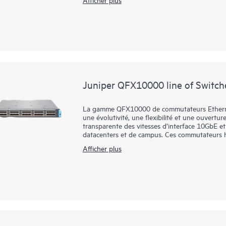
environnements d’entreprise, de fournisseur de 
particulièrement adaptés à l’évolutivité des r
sophistiquée du trafic, offrant une télémétrie 
polyvalence du déploiement, de la prestation d
aux applications d’IA et à la recherche scientif
investissement réseau de datacenter.
Juniper QFX10000 line of Switch
La gamme QFX10000 de commutateurs Ethernet
une évolutivité, une flexibilité et une ouvertu
transparente des vitesses d’interface 10GbE 
datacenters et de campus. Ces commutateurs h
aider les opérateurs de cloud et de datacenter 
Afficher plus
infrastructure réseau dans l’avenir.