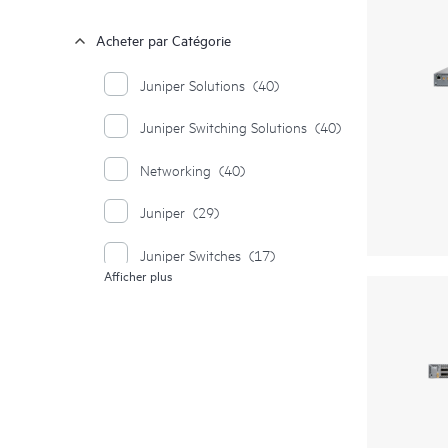
Acheter par Catégorie
Juniper Solutions
(40)
Juniper Switching Solutions
(40)
Networking
(40)
Juniper
(29)
Juniper Switches
(17)
Afficher plus
Juniper Wireless Devices
(11)
Offres pour les PME
(1)
Juniper Networking Software
(1)
Juniper Private and Hybrid Cloud
(1)