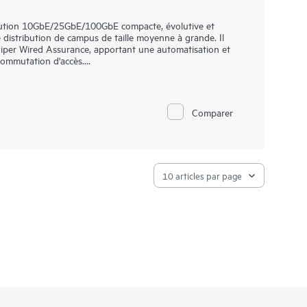
ution 10GbE/25GbE/100GbE compacte, évolutive et
distribution de campus de taille moyenne à grande. Il
niper Wired Assurance, apportant une automatisation et
 commutation d'accès.
le ZTP. Vous pouvez donc utiliser Wired Assurance pour
éliorer l’expérience des appareils connectés. De plus, le
oiement et la gestion de votre fabric de campus, tandis que
Comparer
a visibilité sur les performances des appareils connectés.