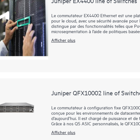
Juniper EX4400 line of Switches
Le commutateur EX4400 Ethernet est une plate
pour le cloud, avec une sécurité avancée pour
distingue par des fonctionnalités telles que 
microsegmentation à l’aide de politiques bas
d’accès et la télémétrie basée sur les flux.
Afficher plus
Dans le cadre de l'infrastructure sous-jacente 
intégrer, à configurer et à gérer. Le cloud de l
de votre fabric de campus, tandis que Marvis AI s
performances des appareils connectés.
Juniper QFX10002 line of Switch
Le commutateur à configuration fixe QFX10002
conçue pour les environnements de datacenter,
d’aujourd’hui. Il est chargé de puissance et de
Grâce à nos Q5 ASIC personnalisés, le QFX10
mémoire hybride (HMC) pour absorber les pics de
Afficher plus
prend en charge les interfaces 10GbE, 40GbE et
nécessaire pour passer à une capacité réseau 