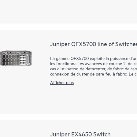
augmentent.
Gérez votre QFX10002 avec le logiciel de mise 
qui automatise l'ensemble du cycle de vie du ré
opérations et fournit une assurance en boucle
Juniper QFX5700 line of Switche
La gamme QFX5700 exploite la puissance d’un
les fonctionnalités avancées de couche 2, de 
cas d’utilisation de datacenter, de fabric de c
connexion de cluster de pare-feu à fabric. Le ch
serveur et intra-fabric permet une polyvalence
Afficher plus
Les fournisseurs de cloud public et les fourni
croissance explosive prennent en charge des fa
entreprises qui font passer leurs parcs de s
option de colonne vertébrale EVPN-VXLAN 10
réduite dans un encombrement réduit. Avec jus
est optimisé pour les déploiements spine-and-le
performance, de fournisseur de services et de 
Juniper EX4650 Switch