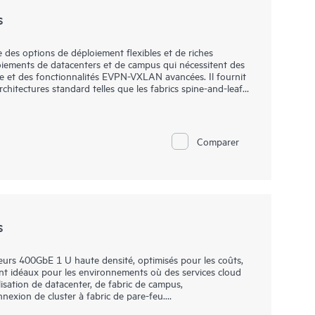
s
s options de déploiement flexibles et de riches
loiements de datacenters et de campus qui nécessitent des
ce et des fonctionnalités EVPN-VXLAN avancées. Il fournit
chitectures standard telles que les fabrics spine-and-leaf.
10 avec le logiciel Juniper Apstra clé en main, qui
 afin de simplifier la conception, le déploiement et les
fermée. Déployez et gérez votre fabric de campus à partir
ons et améliorer la visibilité
Comparer
s
 400GbE 1 U haute densité, optimisés pour les coûts,
sont idéaux pour les environnements où des services cloud
ilisation de datacenter, de fabric de campus,
nexion de cluster à fabric de pare-feu.
x optimal pour les déploiements spine-and-leaf dans les