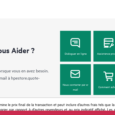
us Aider ?
Dialoguer en ligne
Assistance pro
lorsque vous en avez besoin.
mail à
hpestore.quote-
Nous contacter par e-
Comment ach
mail
mine le prix final de la transaction et peut inclure d’autres frais tels que l
rier par rapport à d’autres revendeurs et au prix indicatif affiché. Les 
 les prix à tout moment pour diverses raisons, notamment, mais sans s’y l