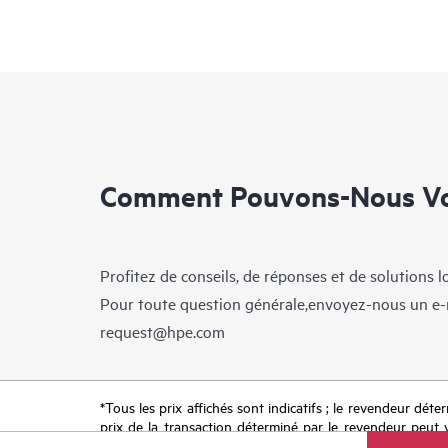
Comment Pouvons-Nous Vo
Profitez de conseils, de réponses et de solutions 
Pour toute question générale,envoyez-nous un e-
request@hpe.com
*Tous les prix affichés sont indicatifs ; le revendeur déter
prix de la transaction déterminé par le revendeur peut va
limitées dans le temps. HPE se réserve le droit d’ajuster