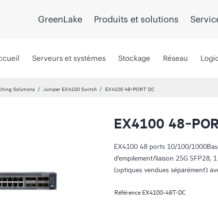
GreenLake
Produits et solutions
Servic
ccueil
Serveurs et systèmes
Stockage
Réseau
Logic
ching Solutions
Juniper EX4100 Switch
EX4100 48‑PORT DC
EX4100 48‑POR
EX4100 48 ports 10/100/1000BaseT
d’empilement/liaison 25G SFP28, 
(optiques vendues séparément) av
Référence
EX4100-48T-DC