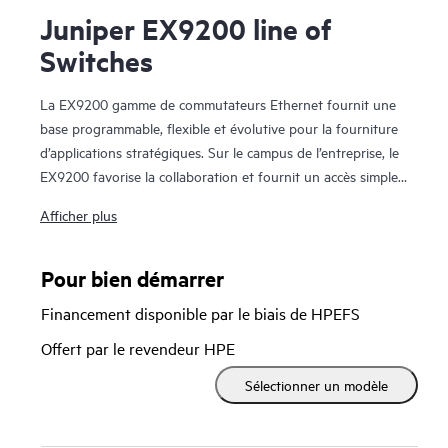
Juniper EX9200 line of
Switches
La EX9200 gamme de commutateurs Ethernet fournit une
base programmable, flexible et évolutive pour la fourniture
d’applications stratégiques. Sur le campus de l’entreprise, le
EX9200 favorise la collaboration et fournit un accès simple
et sécurisé pour la livraison d’applications stratégiques. Dans
Afficher plus
le datacenter, elle simplifie les opérations pour aligner le
réseau sur les exigences commerciales en constante
évolution.
Pour bien démarrer
Financement disponible par le biais de HPEFS
Les commutateurs EX9200 permettent aux organisations de
déployer un cœur d’entreprise évolué, prenant en charge les
Offert par le revendeur HPE
applications de couche 2 ou de couche 3 avec Ethernet VPN
Sélectionner un modèle
(EVPN)-Virtual Extensible LAN (VXLAN). L’utilisation de ces
technologies ouvertes permet aux entreprises de créer un
réseau sécurisé de bout en bout sur des sites