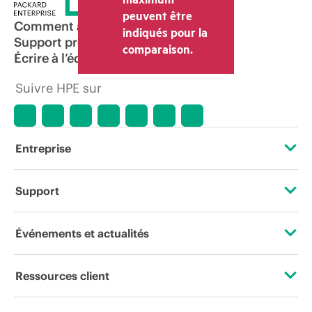
transaction déterminé par le revendeur
peuvent être
peut varier par rapport à d’autres
Comment acheter
indiqués pour la
revendeurs et au prix indicatif affiché.
Support produit
comparaison.
Les prix indicatifs peuvent inclure des
Écrire à l’équipe commerciale
offres promotionnelles limitées dans le
temps. HPE se réserve le droit d’ajuster
Suivre HPE sur
les prix à tout moment pour diverses
raisons, notamment, mais sans s’y limiter,
l’évolution des conditions du marché,
l’arrêt d’un produit, la disponibilité
restreinte d’un produit, la fin d’une
Entreprise
période de promotion et des erreurs
dans les publicités.
À propos de HPE
Support
Accessibilité
Services d’assistance opérationnelle (OSS)
Événements et actualités
Carrières
Retour et recyclage de produits
Événements
Ressources client
Responsabilité d’entreprise
Support produit
HPE Discover
Nous contacter