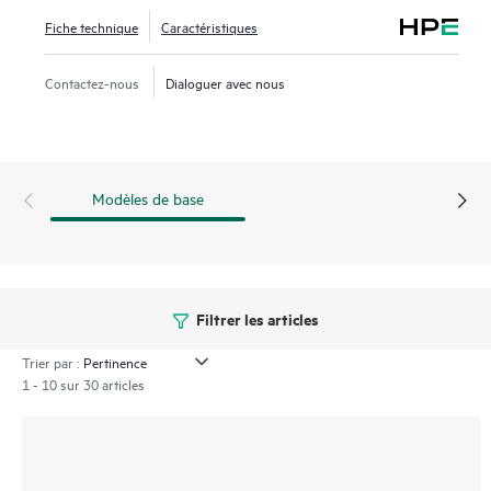
géographiquement dispersés, tout en tirant parti de
Fiche technique
Caractéristiques
politiques unifiées pour segmenter le trafic.
Contactez-nous
Dialoguer avec nous
Modèles de base
Filtrer les articles
Trier par :
1 - 10 sur 30 articles