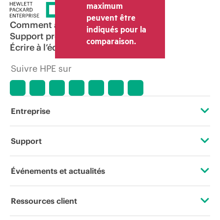
maximum
peuvent être
Comment acheter
indiqués pour la
Support produit
comparaison.
Écrire à l’équipe commerciale
Suivre HPE sur
Entreprise
À propos de HPE
Support
Accessibilité
Services d’assistance opérationnelle (OSS)
Événements et actualités
Carrières
Retour et recyclage de produits
Événements
Ressources client
Responsabilité d’entreprise
Support produit
HPE Discover