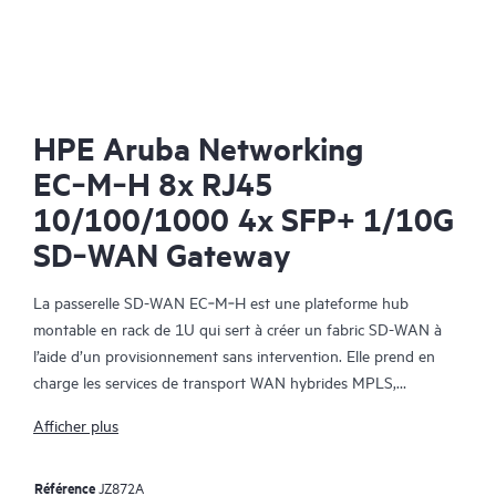
HPE Aruba Networking
EC‑M‑H 8x RJ45
10/100/1000 4x SFP+ 1/10G
SD‑WAN Gateway
La passerelle SD-WAN EC‑M‑H est une plateforme hub
montable en rack de 1U qui sert à créer un fabric SD-WAN à
l’aide d’un provisionnement sans intervention. Elle prend en
charge les services de transport WAN hybrides MPLS,
4G/LTE/5G et Internet ainsi qu’un plan de contrôle automatisé
Afficher plus
et sécurisé par le logiciel de gestion centralisée HPE Aruba
Networking EdgEC-nnEC- SD-WAN Orchestrator, fournissant
Référence
JZ872A
une segmentation réseau virtuelle fondée sur une politique et