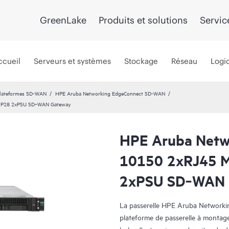
GreenLake
Produits et solutions
Servic
ccueil
Serveurs et systèmes
Stockage
Réseau
Logic
lateformes SD-WAN
HPE Aruba Networking EdgeConnect SD-WAN
FP28 2xPSU SD‑WAN Gateway
HPE Aruba Netw
10150 2xRJ45 
2xPSU SD‑WAN 
La passerelle HPE Aruba Networ
plateforme de passerelle à montag