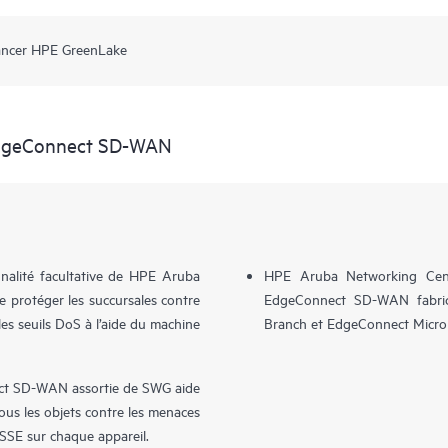
ancer HPE GreenLake
EdgeConnect SD-WAN
nalité facultative de HPE Aruba
HPE Aruba Networking Cent
protéger les succursales contre
EdgeConnect SD-WAN fabri
s seuils DoS à l’aide du machine
Branch et EdgeConnect Micro
ct SD-WAN assortie de SWG aide
 tous les objets contre les menaces
 SSE sur chaque appareil.