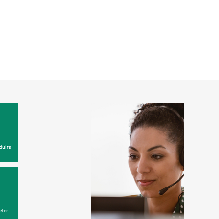
duits
eter