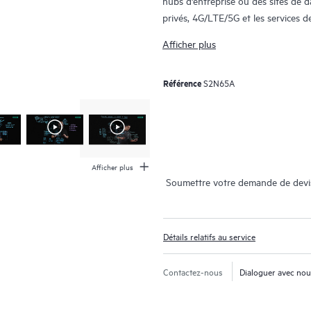
hubs d'entreprise ou des sites de 
privés, 4G/LTE/5G et les services 
Afficher plus
SD-WAN Feature - Alarm 
Référence
S2N65A
15+
Afficher plus
Soumettre votre demande de devi
Détails relatifs au service
Contactez-nous
Dialoguer avec no