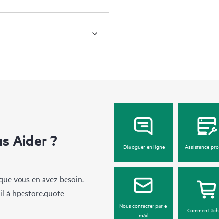
 Aider ?
Dialoguer en ligne
Assistance pro
sque vous en avez besoin.
il à
hpestore.quote-
Nous contacter par e-
Comment ach
mail