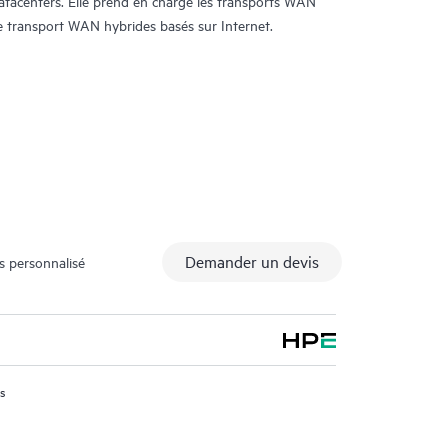
datacenters. Elle prend en charge les transports WAN
de transport WAN hybrides basés sur Internet.
7:24
Correlation aka Root Cause Alarms
Demander un devis
s personnalisé
us