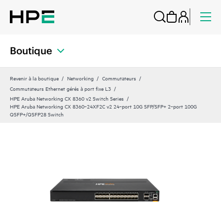
Boutique
Revenir à la boutique
Networking
Commutateurs
Commutateurs Ethernet gérés à port fixe L3
HPE Aruba Networking CX 8360 v2 Switch Series
HPE Aruba Networking CX 8360‑24XF2C v2 24‑port 10G SFP/SFP+ 2‑port 100G
QSFP+/QSFP28 Switch