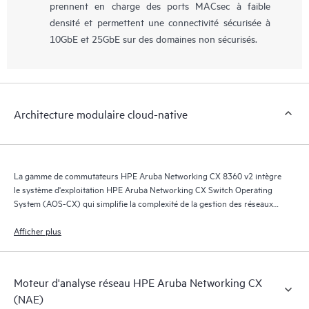
prennent en charge des ports MACsec à faible
densité et permettent une connectivité sécurisée à
10GbE et 25GbE sur des domaines non sécurisés.
Architecture modulaire cloud-native
La gamme de commutateurs HPE Aruba Networking CX 8360 v2 intègre
le système d'exploitation HPE Aruba Networking CX Switch Operating
System (AOS-CX) qui simplifie la complexité de la gestion des réseaux
de centres de données grâce à des options d'automatisation adaptées au
modèle opérationnel de votre organisation informatique.
Afficher plus
Moteur d'analyse réseau HPE Aruba Networking CX
(NAE)