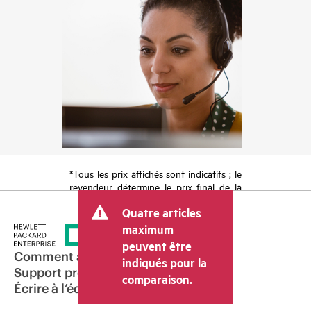
*Tous les prix affichés sont indicatifs ; le
revendeur détermine le prix final de la
transaction et peut inclure d’autres frais
Quatre articles
tels que la TVA ou les taxes sur la vente
et les frais d’expédition. Le prix de la
maximum
transaction déterminé par le revendeur
peuvent être
peut varier par rapport à d’autres
Comment acheter
indiqués pour la
revendeurs et au prix indicatif affiché.
Support produit
comparaison.
Les prix indicatifs peuvent inclure des
Écrire à l’équipe commerciale
offres promotionnelles limitées dans le
temps. HPE se réserve le droit d’ajuster