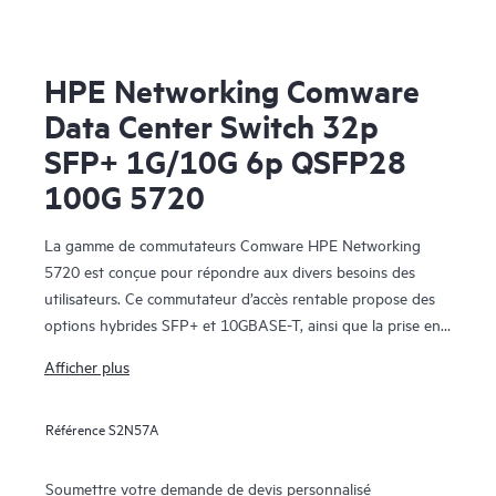
HPE Networking Comware
Data Center Switch 32p
SFP+ 1G/10G 6p QSFP28
100G 5720
La gamme de commutateurs Comware HPE Networking
5720 est conçue pour répondre aux divers besoins des
utilisateurs. Ce commutateur d’accès rentable propose des
options hybrides SFP+ et 10GBASE-T, ainsi que la prise en
charge multi-gigabits sur les ports 10GBASE-T, permettant
Afficher plus
une évolutivité de 10GbE SFP+ à 100G QSFP28.
Ces commutateurs de couche d’accès/leaf de datacenter
Référence
S2N57A
sont fournis avec la capacité de prise en charge MACsec et
les modules 10GBASE-T supplémentaires. Des
fonctionnalités telles que la technologie Distributed Resilient
Soumettre votre demande de devis personnalisé