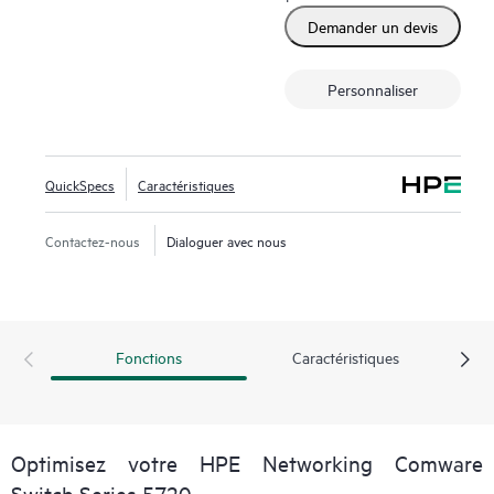
Network Interconnection (DRNI) et HPE Intelligent Resilient
Demander un devis
Fabric (IRF) améliorent la résilience du réseau tandis que
des modules d’alimentation enfichables redondants assurent
Personnaliser
un réseau dynamique hautement disponible.
De plus, ces commutateurs prennent en charge HPE
Intelligent Management Center (IMC), qui offre une
expérience constante de simplicité de gestion du réseau. Ils
QuickSpecs
Caractéristiques
rationalisent les processus de gestion du réseau pour
augmenter l’efficacité par le biais d’une configuration
Contactez-nous
Dialoguer avec nous
centralisée, de la conformité, de la gestion des politiques, la
surveillance et la résolution des incidents.
Fonctions
Caractéristiques
Optimisez votre HPE Networking Comware
Switch Series 5720