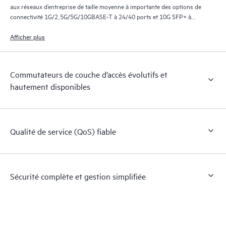
aux réseaux d’entreprise de taille moyenne à importante des options de
connectivité 1G/2,5G/5G/10GBASE-T à 24/40 ports et 10G SFP+ à
32/48 ports, permettant d’obtenir à la fois une densité et une flexibilité
élevées.
Afficher plus
Commutateurs de couche d’accès évolutifs et
hautement disponibles
Qualité de service (QoS) fiable
Sécurité complète et gestion simplifiée