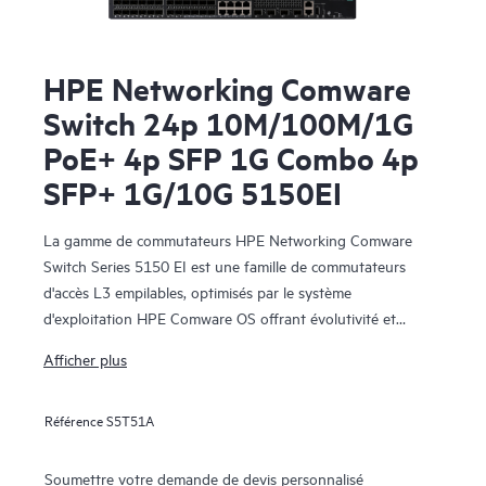
HPE Networking Comware
Switch 24p 10M/100M/1G
PoE+ 4p SFP 1G Combo 4p
SFP+ 1G/10G 5150EI
La gamme de commutateurs HPE Networking Comware
Switch Series 5150 EI est une famille de commutateurs
d'accès L3 empilables, optimisés par le système
d'exploitation HPE Comware OS offrant évolutivité et
résilience à un coût total de possession modeste pour les
Afficher plus
réseaux de campus des petites, moyennes et grandes
entreprises.
Référence
S5T51A
Soumettre votre demande de devis personnalisé