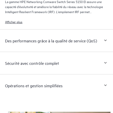
La gamme HPE Networking Comware Switch Series 5150 EI assure une
capacité d'évolutivité et améliore la fiabilité du réseau avec la technologie
Intelligent Resilient Framework (IRF). L'empilement IRF permet
l'utilisation de fabrics de commutation résilients virtuels, dans lesquels
deux commutateurs ou plus fonctionnent comme un seul commutateur
Afficher plus
L2 et routeur L3.
Des performances grâce à la qualité de service (QoS)
Sécurité avec contrôle complet
Opérations et gestion simplifiées