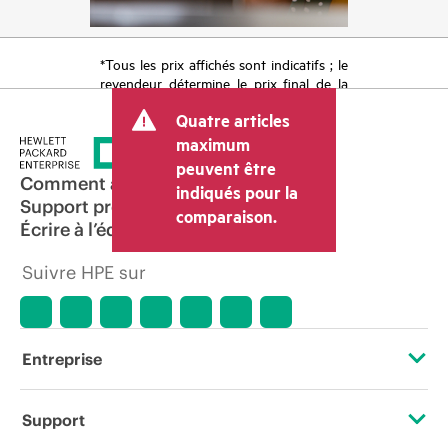
*Tous les prix affichés sont indicatifs ; le
revendeur détermine le prix final de la
transaction et peut inclure d’autres frais
Quatre articles
tels que la TVA ou les taxes sur la vente
et les frais d’expédition. Le prix de la
maximum
transaction déterminé par le revendeur
peuvent être
peut varier par rapport à d’autres
Comment acheter
indiqués pour la
revendeurs et au prix indicatif affiché.
Support produit
comparaison.
Les prix indicatifs peuvent inclure des
Écrire à l’équipe commerciale
offres promotionnelles limitées dans le
temps. HPE se réserve le droit d’ajuster
Suivre HPE sur
les prix à tout moment pour diverses
raisons, notamment, mais sans s’y limiter,
l’évolution des conditions du marché,
l’arrêt d’un produit, la disponibilité
restreinte d’un produit, la fin d’une
Entreprise
période de promotion et des erreurs
dans les publicités.
À propos de HPE
Support