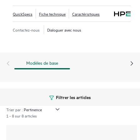
Intelligent Resilient Framework (IRF) assure une
disponibilité élevée. Prise en charge des fonctionnalités
QuickSpecs
Fiche technique
Caractéristiques
IPv4/IPv6, OpenFlow, et MPLS/VPLS pour assurer la
protection de l’investissement en facilitant la transition des
Contactez-nous
Dialoguer avec nous
réseaux IPv4 vers IPv6.
Ces commutateurs incluent également SmartMC sans coût
supplémentaire, et lorsque combinés à l’outil Intelligent
Modèles de base
Management Center (IMC), ils offrent à la fois la gestion du
réseau intégrée et une visibilité améliorée du réseau.
Filtrer les articles
Trier par :
1 - 8 sur 8 articles