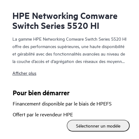
HPE Networking Comware
Switch Series 5520 HI
La gamme HPE Networking Comware Switch Series 5520 HI
offre des performances supérieures, une haute disponibilité
et gérabilité avec des fonctionnalités avancées au niveau de
la couche d’accès et d’agrégation des réseaux des moyennes
et grandes entreprises.
Afficher plus
Ces commutateurs offrent des performances plus rapides et
des fonctionnalités L3 avancées et prennent en charge des
Pour bien démarrer
tables ARP/MAC plus larges et la correspondance de préfixe
Financement disponible par le biais de HPEFS
la plus longue (LPM). Les réseaux VXLAN et EVPN
permettent une plus grande évolutivité. La prise en charge
Offert par le revendeur HPE
du protocole Virtual Router Redundancy Protocol (VRRP),
Sélectionner un modèle
Equal-Cost Multipath (ECMP) et Bi-directional Forwarding
Detection (BFD) assure la résilience. La technologie