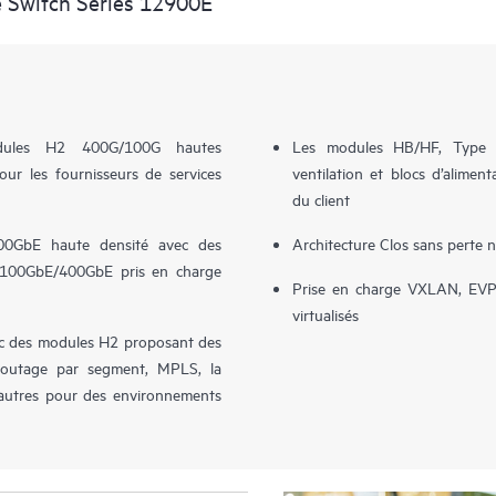
 Switch Series 12900E
dules H2 400G/100G hautes
Les modules HB/HF, Type X
our les fournisseurs de services
ventilation et blocs d’aliment
du client
00GbE haute densité avec des
Architecture Clos sans perte 
. (100GbE/400GbE pris en charge
Prise en charge VXLAN, EVPN
virtualisés
c des modules H2 proposant des
e routage par segment, MPLS, la
d’autres pour des environnements