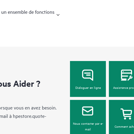
ec un ensemble de fonctions
us Aider ?
Dialoguer en ligne
Assistance pro
lorsque vous en avez besoin.
mail à
hpestore.quote-
Nous contacter par e-
Comment ach
mail