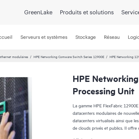
GreenLake
Produits et solutions
Servic
ccueil
Serveurs et systèmes
Stockage
Réseau
Logic
thernet modulaires
HPE Networking Comware Switch Series 12900E
HPE Networking 129
HPE Networking
Processing Unit
La gamme HPE FlexFabric 12900E 
datacenters modulaires de nouvell
datacenters virtualisés ainsi que l
de clouds privés et publics. Il off
tampon, d’évolutivité et de disponi