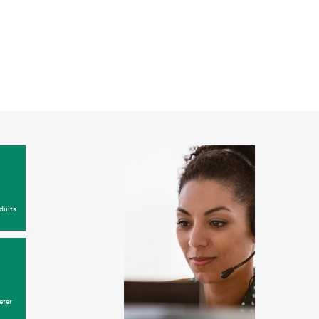
duits
eter