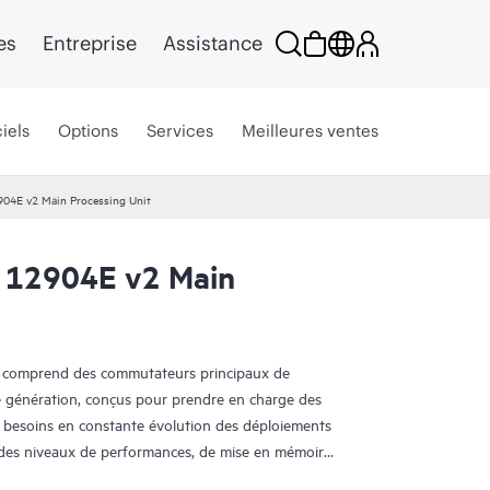
es
Entreprise
Assistance
iels
Options
Services
Meilleures ventes
04E v2 Main Processing Unit
 12904E v2 Main
comprend des commutateurs principaux de
e génération, conçus pour prendre en charge des
es besoins en constante évolution des déploiements
re des niveaux de performances, de mise en mémoire
bilité sans précédent avec une connectivité GbE,