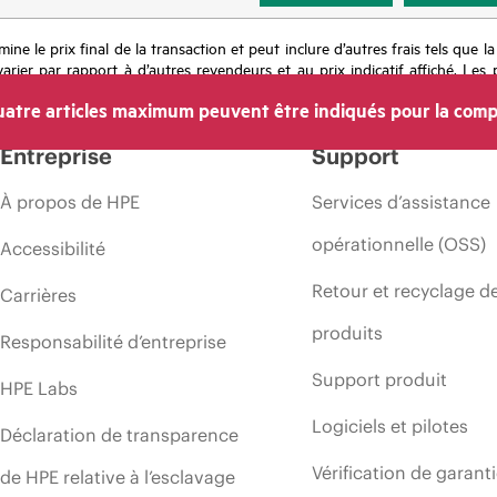
mine le prix final de la transaction et peut inclure d’autres frais tels que l
rier par rapport à d’autres revendeurs et au prix indicatif affiché. Les 
 les prix à tout moment pour diverses raisons, notamment, mais sans s’y l
atre articles maximum peuvent être indiqués pour la comp
’une période de promotion et des erreurs dans les publicités.
Entreprise
Support
À propos de HPE
Services d’assistance
opérationnelle (OSS)
Accessibilité
Retour et recyclage d
Carrières
produits
Responsabilité d’entreprise
Support produit
HPE Labs
Logiciels et pilotes
Déclaration de transparence
Vérification de garant
de HPE relative à l’esclavage